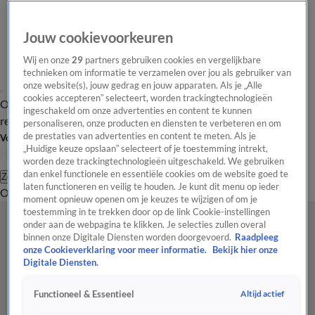
Jouw cookievoorkeuren
Wij en onze
29
partners gebruiken cookies en vergelijkbare
technieken om informatie te verzamelen over jou als gebruiker van
onze website(s), jouw gedrag en jouw apparaten. Als je „Alle
cookies accepteren” selecteert, worden trackingtechnologieën
Overzicht
Tip de
Laatste nieuws
Regionieuws
Het beste van Hart
ingeschakeld om onze advertenties en content te kunnen
redactie
personaliseren, onze producten en diensten te verbeteren en om
de prestaties van advertenties en content te meten. Als je
Volg Hart van Nederland
„Huidige keuze opslaan” selecteert of je toestemming intrekt,
worden deze trackingtechnologieën uitgeschakeld. We gebruiken
dan enkel functionele en essentiële cookies om de website goed te
Zoeken
laten functioneren en veilig te houden. Je kunt dit menu op ieder
Overzicht
Regio
Uitzendingen
Weer
Tip de redactie
Panel
Video's
moment opnieuw openen om je keuzes te wijzigen of om je
toestemming in te trekken door op de link Cookie-instellingen
onder aan de webpagina te klikken. Je selecties zullen overal
binnen onze Digitale Diensten worden doorgevoerd.
Raadpleeg
onze Cookieverklaring voor meer informatie.
Bekijk hier onze
Digitale Diensten.
Altijd actief
Functioneel & Essentieel