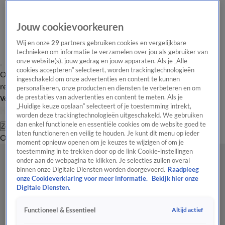
Jouw cookievoorkeuren
Wij en onze
29
partners gebruiken cookies en vergelijkbare
technieken om informatie te verzamelen over jou als gebruiker van
onze website(s), jouw gedrag en jouw apparaten. Als je „Alle
cookies accepteren” selecteert, worden trackingtechnologieën
Overzicht
Tip de
Laatste nieuws
Regionieuws
Het beste van Hart
ingeschakeld om onze advertenties en content te kunnen
redactie
personaliseren, onze producten en diensten te verbeteren en om
de prestaties van advertenties en content te meten. Als je
Volg Hart van Nederland
„Huidige keuze opslaan” selecteert of je toestemming intrekt,
worden deze trackingtechnologieën uitgeschakeld. We gebruiken
dan enkel functionele en essentiële cookies om de website goed te
Zoeken
laten functioneren en veilig te houden. Je kunt dit menu op ieder
Overzicht
Regio
Uitzendingen
Weer
Tip de redactie
Panel
Video's
moment opnieuw openen om je keuzes te wijzigen of om je
toestemming in te trekken door op de link Cookie-instellingen
onder aan de webpagina te klikken. Je selecties zullen overal
binnen onze Digitale Diensten worden doorgevoerd.
Raadpleeg
onze Cookieverklaring voor meer informatie.
Bekijk hier onze
Digitale Diensten.
Altijd actief
Functioneel & Essentieel