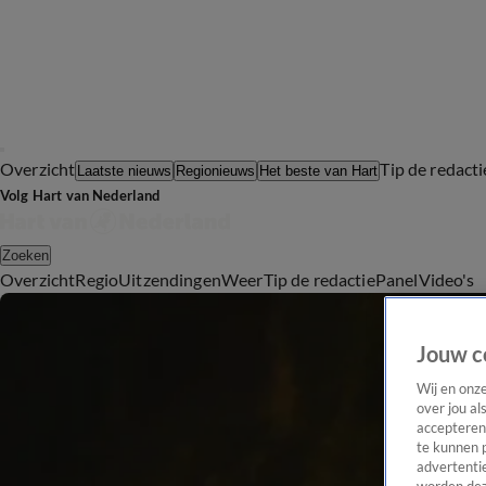
Overzicht
Tip de redacti
Laatste nieuws
Regionieuws
Het beste van Hart
Volg Hart van Nederland
Zoeken
Overzicht
Regio
Uitzendingen
Weer
Tip de redactie
Panel
Video's
Jouw c
Wij en onz
over jou al
accepteren
te kunnen 
advertentie