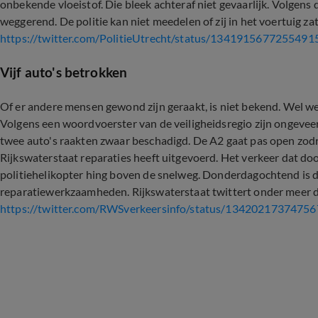
onbekende vloeistof. Die bleek achteraf niet gevaarlijk. Volgens d
weggerend. De politie kan niet meedelen of zij in het voertuig za
https://twitter.com/PolitieUtrecht/status/1341915677255491
Vijf auto's betrokken
Of er andere mensen gewond zijn geraakt, is niet bekend. Wel w
Volgens een woordvoerster van de veiligheidsregio zijn ongeveer
twee auto's raakten zwaar beschadigd. De A2 gaat pas open zodr
Rijkswaterstaat reparaties heeft uitgevoerd. Het verkeer dat do
politiehelikopter hing boven de snelweg. Donderdagochtend is 
reparatiewerkzaamheden. Rijkswaterstaat twittert onder meer d
https://twitter.com/RWSverkeersinfo/status/1342021737475