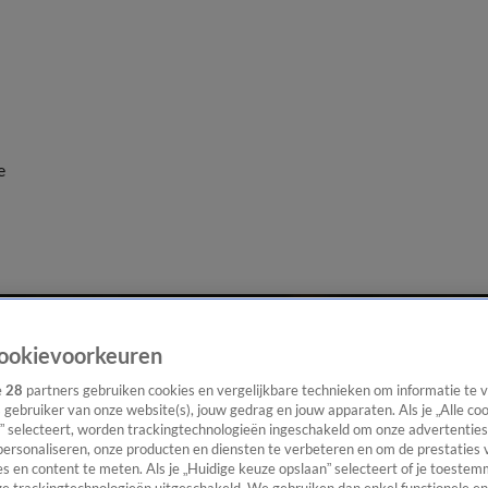
e
ookievoorkeuren
e
28
partners gebruiken cookies en vergelijkbare technieken om informatie te
s gebruiker van onze website(s), jouw gedrag en jouw apparaten. Als je „Alle co
” selecteert, worden trackingtechnologieën ingeschakeld om onze advertenties
personaliseren, onze producten en diensten te verbeteren en om de prestaties 
s en content te meten. Als je „Huidige keuze opslaan” selecteert of je toestemm