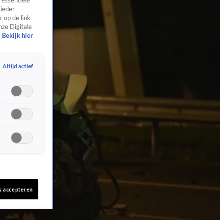
 essentiële
 ieder
 op de link
nze Digitale
Bekijk hier
Altijd actief
s accepteren