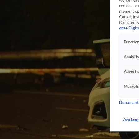
worden dez
cookies om 
moment opn
Cookie-inst
Diensten w
onze Digit
Function
Analyti
Adverti
Marketi
Derde parti
Voorkeur