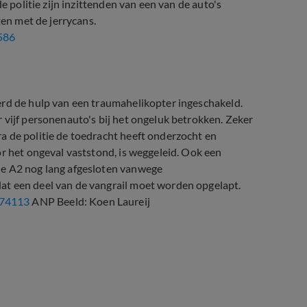
e politie zijn inzittenden van een van de auto's
ten met de jerrycans.
586
erd de hulp van een traumahelikopter ingeschakeld.
 vijf personenauto's bij het ongeluk betrokken. Zeker
a de politie de toedracht heeft onderzocht en
or het ongeval vaststond, is weggeleid. Ook een
de A2 nog lang afgesloten vanwege
at een deel van de vangrail moet worden opgelapt.
674113
ANP Beeld: Koen Laureij