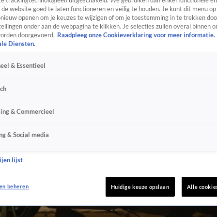
e trackingtechnologieën uitgeschakeld. We gebruiken dan enkel functionele en
de website goed te laten functioneren en veilig te houden. Je kunt dit menu op
ieuw openen om je keuzes te wijzigen of om je toestemming in te trekken door
ellingen onder aan de webpagina te klikken. Je selecties zullen overal binnen o
orden doorgevoerd.
Raadpleeg onze Cookieverklaring voor meer informatie.
ale Diensten.
eel & Essentieel
sch
sing & Commercieel
ng & Social media
jen lijst
en beheren
Huidige keuze opslaan
Alle cookie