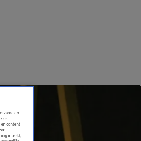
 verzamelen
okies
 en content
van
ing intrekt,