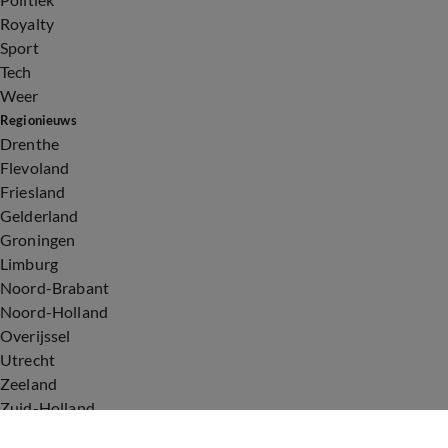
Royalty
Sport
Tech
Weer
Regionieuws
Drenthe
Flevoland
Friesland
Gelderland
Groningen
Limburg
Noord-Brabant
Noord-Holland
Overijssel
Utrecht
Zeeland
Zuid-Holland
Voorwaarden