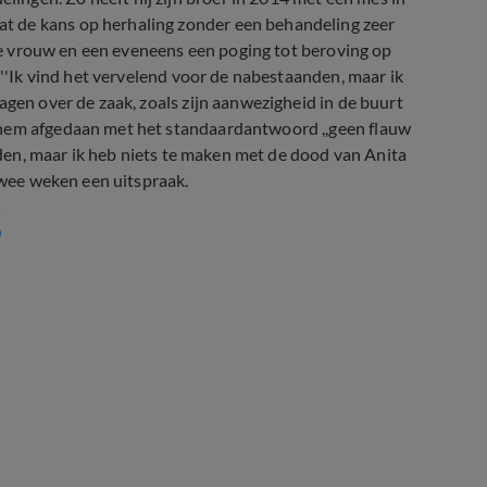
t de kans op herhaling zonder een behandeling zeer
n de vrouw en een eveneens een poging tot beroving op
 ''Ik vind het vervelend voor de nabestaanden, maar ik
agen over de zaak, zoals zijn aanwezigheid in de buurt
 hem afgedaan met het standaardantwoord ,,geen flauw
anden, maar ik heb niets te maken met de dood van Anita
 twee weken een uitspraak.
5
0