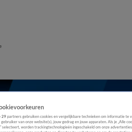
e
ookievoorkeuren
e
29
partners gebruiken cookies en vergelijkbare technieken om informatie te
s gebruiker van onze website(s), jouw gedrag en jouw apparaten. Als je „Alle co
” selecteert, worden trackingtechnologieën ingeschakeld om onze advertenties