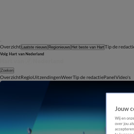
Overzicht
Tip de redacti
Laatste nieuws
Regionieuws
Het beste van Hart
Volg Hart van Nederland
Zoeken
Overzicht
Regio
Uitzendingen
Weer
Tip de redactie
Panel
Video's
Jouw c
Wij en onz
over jou al
accepteren