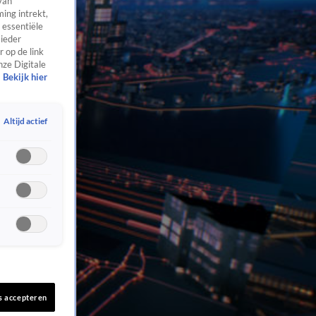
van
ing intrekt,
 essentiële
 ieder
 op de link
nze Digitale
Bekijk hier
Altijd actief
s accepteren