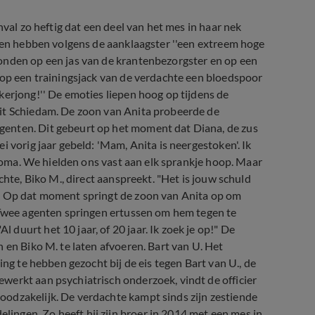
nval zo heftig dat een deel van het mes in haar nek
oren hebben volgens de aanklaagster ''een extreem hoge
onden op een jas van de krantenbezorgster en op een
 op een trainingsjack van de verdachte een bloedspoor
kerjong!'' De emoties liepen hoog op tijdens de
uit Schiedam. De zoon van Anita probeerde de
enten. Dit gebeurt op het moment dat Diana, de zus
 vorig jaar gebeld: 'Mam, Anita is neergestoken'. Ik
n coma. We hielden ons vast aan elk sprankje hoop. Maar
chte, Biko M., direct aanspreekt. "Het is jouw schuld
." Op dat moment springt de zoon van Anita op om
" Twee agenten springen ertussen om hem tegen te
uurt het 10 jaar, of 20 jaar. Ik zoek je op!" De
 en Biko M. te laten afvoeren. Bart van U. Het
ing te hebben gezocht bij de eis tegen Bart van U., de
werkt aan psychiatrisch onderzoek, vindt de officier
odzakelijk. De verdachte kampt sinds zijn zestiende
ngen. Zo heeft hij zijn broer in 2014 met een mes in