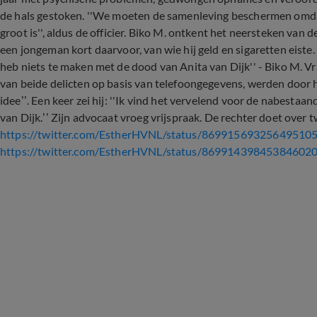
de hals gestoken. ''We moeten de samenleving beschermen omda
groot is'', aldus de officier. Biko M. ontkent het neersteken va
een jongeman kort daarvoor, van wie hij geld en sigaretten eiste.
heb niets te maken met de dood van Anita van Dijk'' - Biko M. Vr
van beide delicten op basis van telefoongegevens, werden door
idee’’. Een keer zei hij: ''Ik vind het vervelend voor de nabesta
van Dijk.’’ Zijn advocaat vroeg vrijspraak. De rechter doet over
https://twitter.com/EstherHVNL/status/86991569325649510
https://twitter.com/EstherHVNL/status/86991439845384602