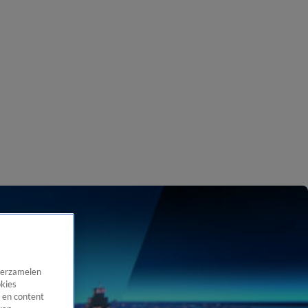
 verzamelen
okies
 en content