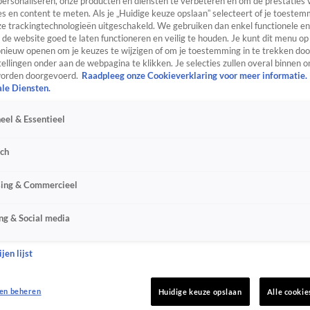
personaliseren, onze producten en diensten te verbeteren en om de prestaties 
s en content te meten. Als je „Huidige keuze opslaan” selecteert of je toestemm
e trackingtechnologieën uitgeschakeld. We gebruiken dan enkel functionele en
de website goed te laten functioneren en veilig te houden. Je kunt dit menu op
ieuw openen om je keuzes te wijzigen of om je toestemming in te trekken door
ellingen onder aan de webpagina te klikken. Je selecties zullen overal binnen o
orden doorgevoerd.
Raadpleeg onze Cookieverklaring voor meer informatie.
ale Diensten.
eel & Essentieel
sch
sing & Commercieel
ng & Social media
jen lijst
en beheren
Huidige keuze opslaan
Alle cookie