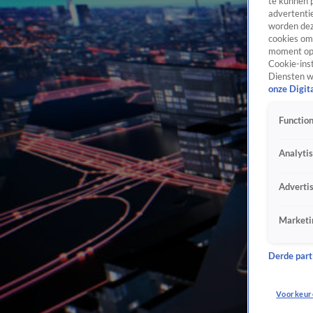
te kunnen 
advertentie
worden dez
cookies om 
moment opn
Cookie-inst
Diensten w
onze Digit
Function
Analyti
Adverti
Marketi
Derde parti
Voorkeur