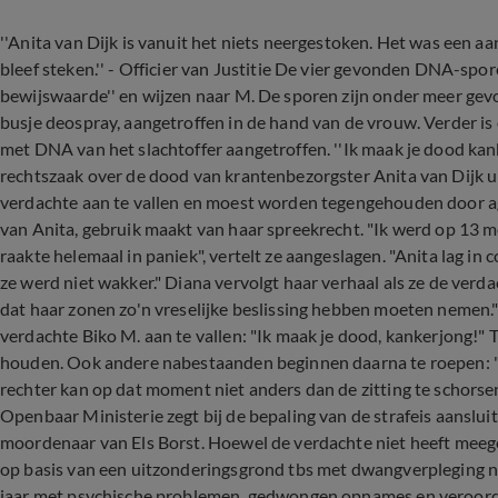
''Anita van Dijk is vanuit het niets neergestoken. Het was een aa
bleef steken.'' - Officier van Justitie De vier gevonden DNA-sp
bewijswaarde'' en wijzen naar M. De sporen zijn onder meer gev
busje deospray, aangetroffen in de hand van de vrouw. Verder is
met DNA van het slachtoffer aangetroffen. ''Ik maak je dood kan
rechtszaak over de dood van krantenbezorgster Anita van Dijk 
verdachte aan te vallen en moest worden tegengehouden door ag
van Anita, gebruik maakt van haar spreekrecht. "Ik werd op 13 mei
raakte helemaal in paniek", vertelt ze aangeslagen. "Anita lag i
ze werd niet wakker." Diana vervolgt haar verhaal als ze de verda
dat haar zonen zo'n vreselijke beslissing hebben moeten nemen
verdachte Biko M. aan te vallen: "Ik maak je dood, kankerjong!
houden. Ook andere nabestaanden beginnen daarna te roepen: "Al d
rechter kan op dat moment niet anders dan de zitting te schorsen
Openbaar Ministerie zegt bij de bepaling van de strafeis aansluit
moordenaar van Els Borst. Hoewel de verdachte niet heeft meege
op basis van een uitzonderingsgrond tbs met dwangverpleging no
jaar met psychische problemen, gedwongen opnames en veroordeli