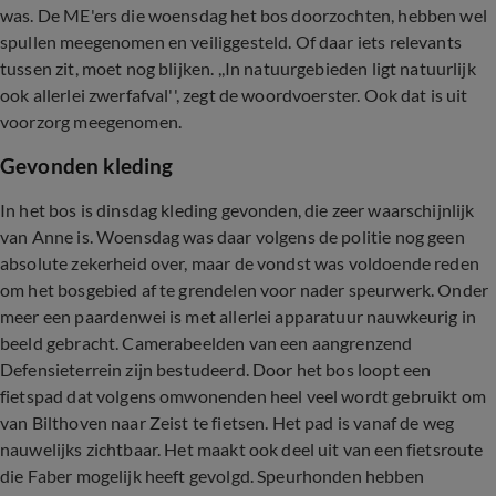
was. De ME'ers die woensdag het bos doorzochten, hebben wel
spullen meegenomen en veiliggesteld. Of daar iets relevants
tussen zit, moet nog blijken. ,,In natuurgebieden ligt natuurlijk
ook allerlei zwerfafval'', zegt de woordvoerster. Ook dat is uit
voorzorg meegenomen.
Gevonden kleding
In het bos is dinsdag kleding gevonden, die zeer waarschijnlijk
van Anne is. Woensdag was daar volgens de politie nog geen
absolute zekerheid over, maar de vondst was voldoende reden
om het bosgebied af te grendelen voor nader speurwerk. Onder
meer een paardenwei is met allerlei apparatuur nauwkeurig in
beeld gebracht. Camerabeelden van een aangrenzend
Defensieterrein zijn bestudeerd. Door het bos loopt een
fietspad dat volgens omwonenden heel veel wordt gebruikt om
van Bilthoven naar Zeist te fietsen. Het pad is vanaf de weg
nauwelijks zichtbaar. Het maakt ook deel uit van een fietsroute
die Faber mogelijk heeft gevolgd. Speurhonden hebben