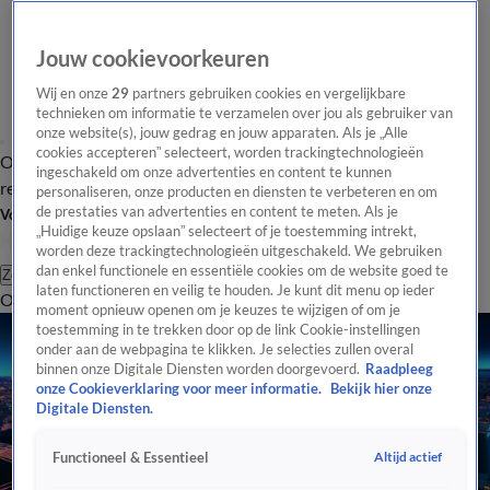
Jouw cookievoorkeuren
Wij en onze
29
partners gebruiken cookies en vergelijkbare
technieken om informatie te verzamelen over jou als gebruiker van
onze website(s), jouw gedrag en jouw apparaten. Als je „Alle
cookies accepteren” selecteert, worden trackingtechnologieën
Overzicht
Tip de
Laatste nieuws
Regionieuws
Het beste van Hart
ingeschakeld om onze advertenties en content te kunnen
redactie
personaliseren, onze producten en diensten te verbeteren en om
de prestaties van advertenties en content te meten. Als je
Volg Hart van Nederland
„Huidige keuze opslaan” selecteert of je toestemming intrekt,
worden deze trackingtechnologieën uitgeschakeld. We gebruiken
dan enkel functionele en essentiële cookies om de website goed te
Zoeken
laten functioneren en veilig te houden. Je kunt dit menu op ieder
Overzicht
Regio
Uitzendingen
Weer
Tip de redactie
Panel
Video's
moment opnieuw openen om je keuzes te wijzigen of om je
toestemming in te trekken door op de link Cookie-instellingen
onder aan de webpagina te klikken. Je selecties zullen overal
binnen onze Digitale Diensten worden doorgevoerd.
Raadpleeg
onze Cookieverklaring voor meer informatie.
Bekijk hier onze
Digitale Diensten.
Altijd actief
Functioneel & Essentieel