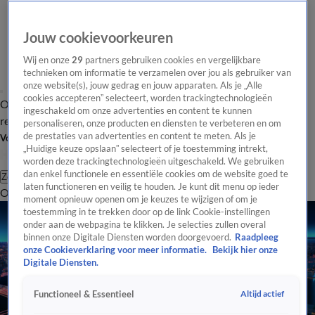
Jouw cookievoorkeuren
Wij en onze
29
partners gebruiken cookies en vergelijkbare
technieken om informatie te verzamelen over jou als gebruiker van
onze website(s), jouw gedrag en jouw apparaten. Als je „Alle
cookies accepteren” selecteert, worden trackingtechnologieën
Overzicht
Tip de
Laatste nieuws
Regionieuws
Het beste van Hart
ingeschakeld om onze advertenties en content te kunnen
redactie
personaliseren, onze producten en diensten te verbeteren en om
de prestaties van advertenties en content te meten. Als je
Volg Hart van Nederland
„Huidige keuze opslaan” selecteert of je toestemming intrekt,
worden deze trackingtechnologieën uitgeschakeld. We gebruiken
dan enkel functionele en essentiële cookies om de website goed te
Zoeken
laten functioneren en veilig te houden. Je kunt dit menu op ieder
Overzicht
Regio
Uitzendingen
Weer
Tip de redactie
Panel
Video's
moment opnieuw openen om je keuzes te wijzigen of om je
toestemming in te trekken door op de link Cookie-instellingen
onder aan de webpagina te klikken. Je selecties zullen overal
binnen onze Digitale Diensten worden doorgevoerd.
Raadpleeg
onze Cookieverklaring voor meer informatie.
Bekijk hier onze
Digitale Diensten.
Altijd actief
Functioneel & Essentieel