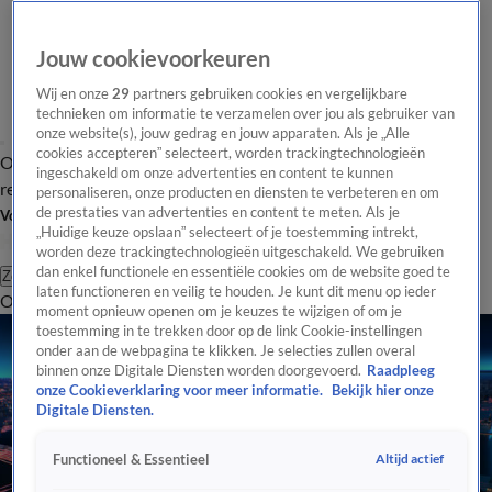
Jouw cookievoorkeuren
Wij en onze
29
partners gebruiken cookies en vergelijkbare
technieken om informatie te verzamelen over jou als gebruiker van
onze website(s), jouw gedrag en jouw apparaten. Als je „Alle
cookies accepteren” selecteert, worden trackingtechnologieën
Overzicht
Tip de
Laatste nieuws
Regionieuws
Het beste van Hart
ingeschakeld om onze advertenties en content te kunnen
redactie
personaliseren, onze producten en diensten te verbeteren en om
de prestaties van advertenties en content te meten. Als je
Volg Hart van Nederland
„Huidige keuze opslaan” selecteert of je toestemming intrekt,
worden deze trackingtechnologieën uitgeschakeld. We gebruiken
dan enkel functionele en essentiële cookies om de website goed te
Zoeken
laten functioneren en veilig te houden. Je kunt dit menu op ieder
Overzicht
Regio
Uitzendingen
Weer
Tip de redactie
Panel
Video's
moment opnieuw openen om je keuzes te wijzigen of om je
toestemming in te trekken door op de link Cookie-instellingen
onder aan de webpagina te klikken. Je selecties zullen overal
binnen onze Digitale Diensten worden doorgevoerd.
Raadpleeg
onze Cookieverklaring voor meer informatie.
Bekijk hier onze
Digitale Diensten.
Altijd actief
Functioneel & Essentieel