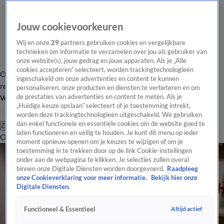
Jouw cookievoorkeuren
Wij en onze
29
partners gebruiken cookies en vergelijkbare
technieken om informatie te verzamelen over jou als gebruiker van
onze website(s), jouw gedrag en jouw apparaten. Als je „Alle
cookies accepteren” selecteert, worden trackingtechnologieën
Overzicht
Tip de
Laatste nieuws
Regionieuws
Het beste van Hart
ingeschakeld om onze advertenties en content te kunnen
redactie
personaliseren, onze producten en diensten te verbeteren en om
de prestaties van advertenties en content te meten. Als je
Volg Hart van Nederland
„Huidige keuze opslaan” selecteert of je toestemming intrekt,
worden deze trackingtechnologieën uitgeschakeld. We gebruiken
dan enkel functionele en essentiële cookies om de website goed te
Zoeken
laten functioneren en veilig te houden. Je kunt dit menu op ieder
Overzicht
Regio
Uitzendingen
Weer
Tip de redactie
Panel
Video's
moment opnieuw openen om je keuzes te wijzigen of om je
toestemming in te trekken door op de link Cookie-instellingen
onder aan de webpagina te klikken. Je selecties zullen overal
binnen onze Digitale Diensten worden doorgevoerd.
Raadpleeg
onze Cookieverklaring voor meer informatie.
Bekijk hier onze
Digitale Diensten.
Altijd actief
Functioneel & Essentieel