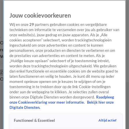
Jouw cookievoorkeuren
Wij en onze
29
partners gebruiken cookies en vergelijkbare
technieken om informatie te verzamelen over jou als gebruiker van
onze website(s), jouw gedrag en jouw apparaten. Als je „Alle
cookies accepteren” selecteert, worden trackingtechnologieën
Overzicht
Tip de
Laatste nieuws
Regionieuws
Het beste van Hart
ingeschakeld om onze advertenties en content te kunnen
redactie
personaliseren, onze producten en diensten te verbeteren en om
de prestaties van advertenties en content te meten. Als je
Volg Hart van Nederland
„Huidige keuze opslaan” selecteert of je toestemming intrekt,
worden deze trackingtechnologieën uitgeschakeld. We gebruiken
dan enkel functionele en essentiële cookies om de website goed te
Zoeken
laten functioneren en veilig te houden. Je kunt dit menu op ieder
Overzicht
Regio
Uitzendingen
Weer
Tip de redactie
Panel
Video's
moment opnieuw openen om je keuzes te wijzigen of om je
toestemming in te trekken door op de link Cookie-instellingen
onder aan de webpagina te klikken. Je selecties zullen overal
binnen onze Digitale Diensten worden doorgevoerd.
Raadpleeg
onze Cookieverklaring voor meer informatie.
Bekijk hier onze
Digitale Diensten.
Altijd actief
Functioneel & Essentieel