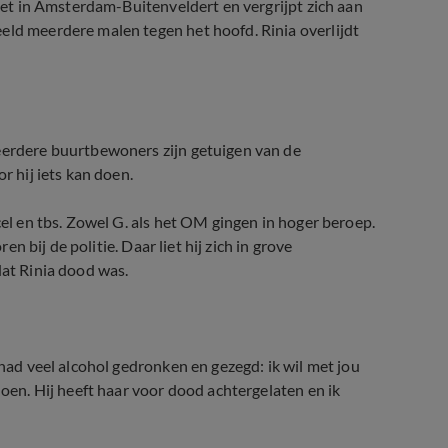
liet in Amsterdam-Buitenveldert en vergrijpt zich aan
eld meerdere malen tegen het hoofd. Rinia overlijdt
Meerdere buurtbewoners zijn getuigen van de
r hij iets kan doen.
cel en tbs. Zowel G. als het OM gingen in hoger beroep.
en bij de politie. Daar liet hij zich in grove
dat Rinia dood was.
 had veel alcohol gedronken en gezegd: ik wil met jou
doen. Hij heeft haar voor dood achtergelaten en ik