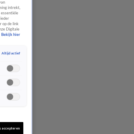
van
ing intrekt,
 essentiële
 ieder
 op de link
nze Digitale
Bekijk hier
Altijd actief
s accepteren