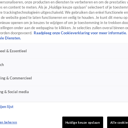
personaliseren, onze producten en diensten te verbeteren en om de prestaties 
s en content te meten. Als je „Huidige keuze opslaan” selecteert of je toestemm
e trackingtechnologieën uitgeschakeld. We gebruiken dan enkel functionele en
de website goed te laten functioneren en veilig te houden. Je kunt dit menu op
ieuw openen om je keuzes te wijzigen of om je toestemming in te trekken door
ellingen onder aan de webpagina te klikken. Je selecties zullen overal binnen o
orden doorgevoerd.
Raadpleeg onze Cookieverklaring voor meer informatie.
ale Diensten.
eel & Essentieel
sch
sing & Commercieel
ng & Social media
jen lijst
en beheren
Huidige keuze opslaan
Alle cookie