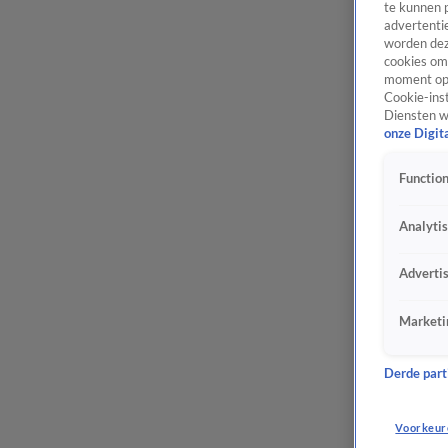
te kunnen 
advertentie
worden dez
cookies om 
moment opn
Cookie-inst
Diensten w
onze Digit
Function
Analyti
Adverti
Marketi
Derde parti
Voorkeur