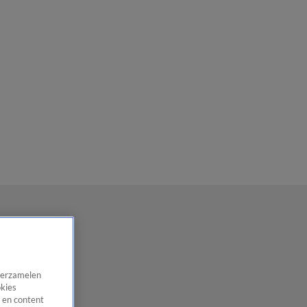
 verzamelen
okies
 en content