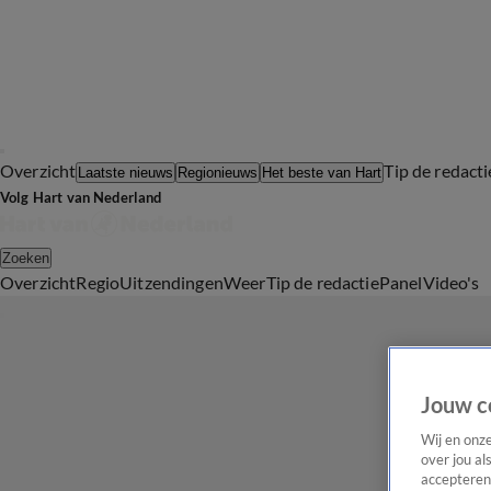
Overzicht
Tip de redacti
Laatste nieuws
Regionieuws
Het beste van Hart
Volg Hart van Nederland
Zoeken
Overzicht
Regio
Uitzendingen
Weer
Tip de redactie
Panel
Video's
Jouw c
Wij en onz
over jou al
accepteren