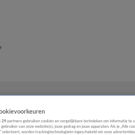
e
ookievoorkeuren
e
29
partners gebruiken cookies en vergelijkbare technieken om informatie te
s gebruiker van onze website(s), jouw gedrag en jouw apparaten. Als je „Alle co
” selecteert, worden trackingtechnologieën ingeschakeld om onze advertenties