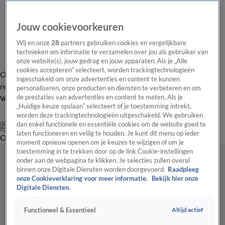
Jouw cookievoorkeuren
Wij en onze
28
partners gebruiken cookies en vergelijkbare
technieken om informatie te verzamelen over jou als gebruiker van
onze website(s), jouw gedrag en jouw apparaten. Als je „Alle
cookies accepteren” selecteert, worden trackingtechnologieën
Overzicht
Tip de
Laatste nieuws
Regionieuws
Het beste van Hart
ingeschakeld om onze advertenties en content te kunnen
redactie
personaliseren, onze producten en diensten te verbeteren en om
de prestaties van advertenties en content te meten. Als je
Volg Hart van Nederland
„Huidige keuze opslaan” selecteert of je toestemming intrekt,
worden deze trackingtechnologieën uitgeschakeld. We gebruiken
dan enkel functionele en essentiële cookies om de website goed te
Zoeken
laten functioneren en veilig te houden. Je kunt dit menu op ieder
Overzicht
Regio
Uitzendingen
Weer
Tip de redactie
Panel
Video's
moment opnieuw openen om je keuzes te wijzigen of om je
toestemming in te trekken door op de link Cookie-instellingen
onder aan de webpagina te klikken. Je selecties zullen overal
binnen onze Digitale Diensten worden doorgevoerd.
Raadpleeg
onze Cookieverklaring voor meer informatie.
Bekijk hier onze
Digitale Diensten.
Altijd actief
Functioneel & Essentieel