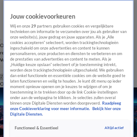
Jouw cookievoorkeuren
Wij en onze
29
partners gebruiken cookies en vergelijkbare
technieken om informatie te verzamelen over jou als gebruiker van
onze website(s), jouw gedrag en jouw apparaten. Als je „Alle
cookies accepteren” selecteert, worden trackingtechnologieën
Overzicht
Tip de
Laatste nieuws
Regionieuws
Het beste van Hart
ingeschakeld om onze advertenties en content te kunnen
redactie
personaliseren, onze producten en diensten te verbeteren en om
de prestaties van advertenties en content te meten. Als je
Volg Hart van Nederland
„Huidige keuze opslaan” selecteert of je toestemming intrekt,
worden deze trackingtechnologieën uitgeschakeld. We gebruiken
dan enkel functionele en essentiële cookies om de website goed te
Zoeken
laten functioneren en veilig te houden. Je kunt dit menu op ieder
Overzicht
Regio
Uitzendingen
Weer
Tip de redactie
Panel
Video's
moment opnieuw openen om je keuzes te wijzigen of om je
toestemming in te trekken door op de link Cookie-instellingen
onder aan de webpagina te klikken. Je selecties zullen overal
binnen onze Digitale Diensten worden doorgevoerd.
Raadpleeg
onze Cookieverklaring voor meer informatie.
Bekijk hier onze
Digitale Diensten.
Altijd actief
Functioneel & Essentieel