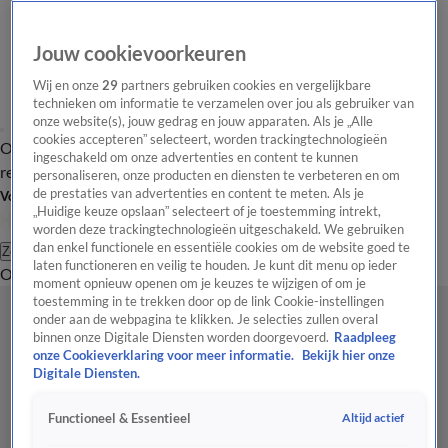
Jouw cookievoorkeuren
Wij en onze
29
partners gebruiken cookies en vergelijkbare
technieken om informatie te verzamelen over jou als gebruiker van
onze website(s), jouw gedrag en jouw apparaten. Als je „Alle
cookies accepteren” selecteert, worden trackingtechnologieën
Overzicht
Tip de
Laatste nieuws
Regionieuws
Het beste van Hart
ingeschakeld om onze advertenties en content te kunnen
redactie
personaliseren, onze producten en diensten te verbeteren en om
de prestaties van advertenties en content te meten. Als je
Volg Hart van Nederland
„Huidige keuze opslaan” selecteert of je toestemming intrekt,
worden deze trackingtechnologieën uitgeschakeld. We gebruiken
dan enkel functionele en essentiële cookies om de website goed te
Zoeken
laten functioneren en veilig te houden. Je kunt dit menu op ieder
Overzicht
Regio
Uitzendingen
Weer
Tip de redactie
Panel
Video's
moment opnieuw openen om je keuzes te wijzigen of om je
toestemming in te trekken door op de link Cookie-instellingen
onder aan de webpagina te klikken. Je selecties zullen overal
binnen onze Digitale Diensten worden doorgevoerd.
Raadpleeg
onze Cookieverklaring voor meer informatie.
Bekijk hier onze
Digitale Diensten.
Altijd actief
Functioneel & Essentieel