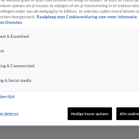
de website goed te laten functioneren en veilig te houden. Je kunt dit menu op
ieuw openen om je keuzes te wijzigen of om je toestemming in te trekken door
ellingen onder aan de webpagina te klikken. Je selecties zullen overal binnen o
orden doorgevoerd.
Raadpleeg onze Cookieverklaring voor meer informatie.
ale Diensten.
eel & Essentieel
sch
sing & Commercieel
ng & Social media
jen lijst
en beheren
Huidige keuze opslaan
Alle cookie