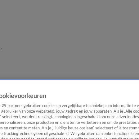
e
ookievoorkeuren
e
29
partners gebruiken cookies en vergelijkbare technieken om informatie te
s gebruiker van onze website(s), jouw gedrag en jouw apparaten. Als je „Alle co
” selecteert, worden trackingtechnologieën ingeschakeld om onze advertenties
personaliseren, onze producten en diensten te verbeteren en om de prestaties 
s en content te meten. Als je „Huidige keuze opslaan” selecteert of je toestemm
e trackingtechnologieën uitgeschakeld. We gebruiken dan enkel functionele en