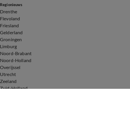
Regionieuws
Drenthe
Flevoland
Friesland
Gelderland
Groningen
Limburg
Noord-Brabant
Noord-Holland
Overijssel
Utrecht
Zeeland
Zuid-Holland
Voorwaarden
Over ons
Privacyverklaring
Gebruiksvoorwaarden
Cookieverklaring
Digitale diensten