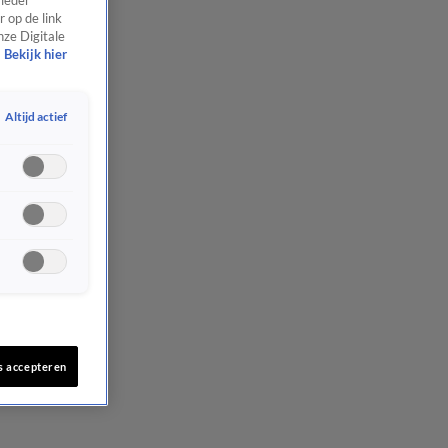
 ieder
 op de link
nze Digitale
Bekijk hier
Altijd actief
s accepteren