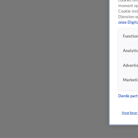
cookies om 
moment opn
Cookie-inst
Diensten w
onze Digit
Function
Analyti
Adverti
Marketi
Derde parti
Voorkeur