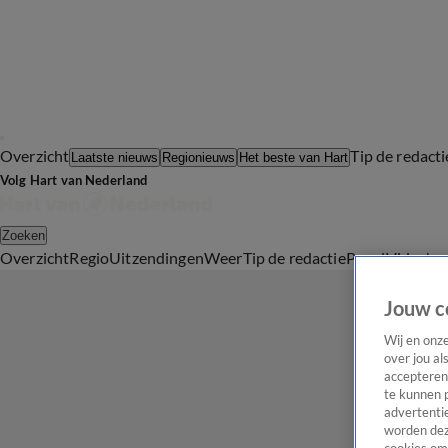
Overzicht
Tip de redacti
Laatste nieuws
Regionieuws
Het beste van Hart
Volg Hart van Nederland
Zoeken
Overzicht
Regio
Uitzendingen
Weer
Tip de redactie
Panel
Video's
Jouw c
Wij en onz
over jou al
accepteren
te kunnen 
advertentie
worden dez