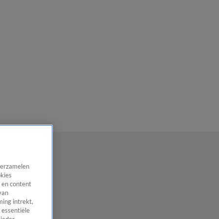
 verzamelen
okies
 en content
van
ing intrekt,
 essentiële