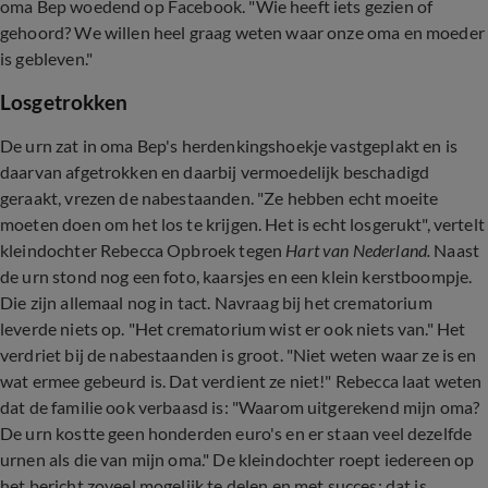
oma Bep woedend op Facebook. "Wie heeft iets gezien of
gehoord? We willen heel graag weten waar onze oma en moeder
is gebleven."
Losgetrokken
De urn zat in oma Bep's herdenkingshoekje vastgeplakt en is
daarvan afgetrokken en daarbij vermoedelijk beschadigd
geraakt, vrezen de nabestaanden. "Ze hebben echt moeite
moeten doen om het los te krijgen. Het is echt losgerukt", vertelt
kleindochter Rebecca Opbroek tegen
Hart van Nederland.
Naast
de urn stond nog een foto, kaarsjes en een klein kerstboompje.
Die zijn allemaal nog in tact. Navraag bij het crematorium
leverde niets op. "Het crematorium wist er ook niets van." Het
verdriet bij de nabestaanden is groot. "Niet weten waar ze is en
wat ermee gebeurd is. Dat verdient ze niet!" Rebecca laat weten
dat de familie ook verbaasd is: "Waarom uitgerekend mijn oma?
De urn kostte geen honderden euro's en er staan veel dezelfde
urnen als die van mijn oma." De kleindochter roept iedereen op
het bericht zoveel mogelijk te delen en met succes: dat is