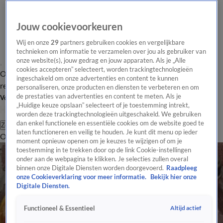
Jouw cookievoorkeuren
Wij en onze
29
partners gebruiken cookies en vergelijkbare
technieken om informatie te verzamelen over jou als gebruiker van
onze website(s), jouw gedrag en jouw apparaten. Als je „Alle
cookies accepteren” selecteert, worden trackingtechnologieën
Overzicht
Tip de
Laatste nieuws
Regionieuws
Het beste van Hart
ingeschakeld om onze advertenties en content te kunnen
redactie
personaliseren, onze producten en diensten te verbeteren en om
de prestaties van advertenties en content te meten. Als je
Volg Hart van Nederland
„Huidige keuze opslaan” selecteert of je toestemming intrekt,
worden deze trackingtechnologieën uitgeschakeld. We gebruiken
dan enkel functionele en essentiële cookies om de website goed te
Zoeken
laten functioneren en veilig te houden. Je kunt dit menu op ieder
Overzicht
Regio
Uitzendingen
Weer
Tip de redactie
Panel
Video's
moment opnieuw openen om je keuzes te wijzigen of om je
toestemming in te trekken door op de link Cookie-instellingen
onder aan de webpagina te klikken. Je selecties zullen overal
binnen onze Digitale Diensten worden doorgevoerd.
Raadpleeg
onze Cookieverklaring voor meer informatie.
Bekijk hier onze
Digitale Diensten.
Altijd actief
Functioneel & Essentieel