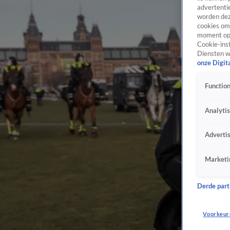
advertentie
worden dez
cookies om 
moment opn
Cookie-inst
Diensten w
onze Digit
Function
Analyti
Adverti
Marketi
Derde parti
Voorkeur