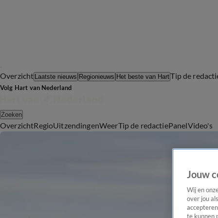
Overzicht
Tip de redacti
Laatste nieuws
Regionieuws
Het beste van Hart
Volg Hart van Nederland
Zoeken
Overzicht
Regio
Uitzendingen
Weer
Tip de redactie
Panel
Video's
Jouw c
Wij en onz
over jou al
accepteren
te kunnen 