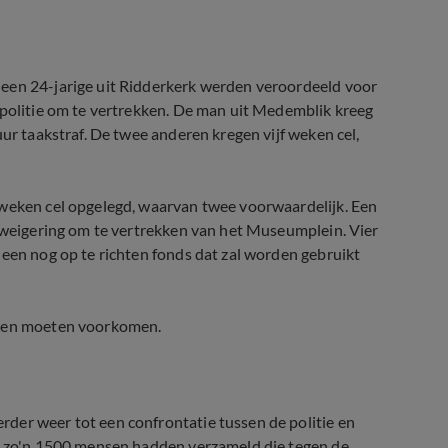
 een 24-jarige uit Ridderkerk werden veroordeeld voor
 politie om te vertrekken. De man uit Medemblik kreeg
uur taakstraf. De twee anderen kregen vijf weken cel,
 weken cel opgelegd, waarvan twee voorwaardelijk. Een
n weigering om te vertrekken van het Museumplein. Vier
 een nog op te richten fonds dat zal worden gebruikt
hten moeten voorkomen.
der weer tot een confrontatie tussen de politie en
in zo'n 1500 mensen hadden verzameld die tegen de