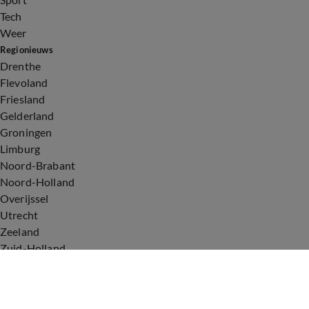
Tech
Weer
Regionieuws
Drenthe
Flevoland
Friesland
Gelderland
Groningen
Limburg
Noord-Brabant
Noord-Holland
Overijssel
Utrecht
Zeeland
Zuid-Holland
Voorwaarden
Over ons
Privacyverklaring