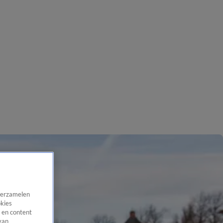
 verzamelen
okies
 en content
van