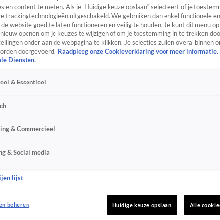
s en content te meten. Als je „Huidige keuze opslaan” selecteert of je toestemm
e trackingtechnologieën uitgeschakeld. We gebruiken dan enkel functionele en
de website goed te laten functioneren en veilig te houden. Je kunt dit menu op
ieuw openen om je keuzes te wijzigen of om je toestemming in te trekken door
ellingen onder aan de webpagina te klikken. Je selecties zullen overal binnen o
orden doorgevoerd.
Raadpleeg onze Cookieverklaring voor meer informatie.
ale Diensten.
eel & Essentieel
sch
sing & Commercieel
ng & Social media
jen lijst
en beheren
Huidige keuze opslaan
Alle cookie