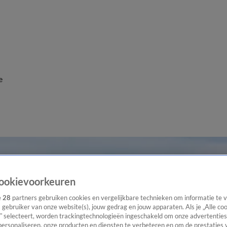
e
ookievoorkeuren
e
28
partners gebruiken cookies en vergelijkbare technieken om informatie te
s gebruiker van onze website(s), jouw gedrag en jouw apparaten. Als je „Alle co
” selecteert, worden trackingtechnologieën ingeschakeld om onze advertenties
personaliseren, onze producten en diensten te verbeteren en om de prestaties 