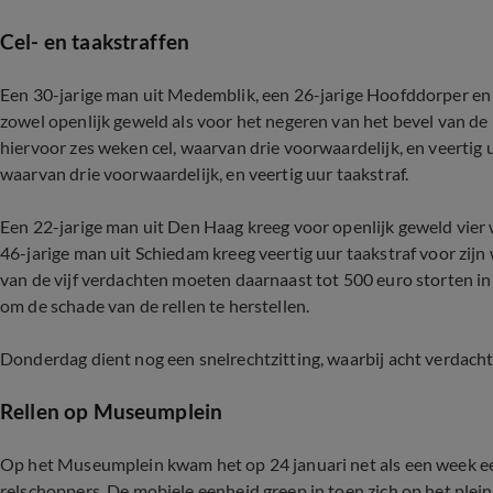
Cel- en taakstraffen
Een 30-jarige man uit Medemblik, een 26-jarige Hoofddorper en
zowel openlijk geweld als voor het negeren van het bevel van de
hiervoor zes weken cel, waarvan drie voorwaardelijk, en veertig 
waarvan drie voorwaardelijk, en veertig uur taakstraf.
Een 22-jarige man uit Den Haag kreeg voor openlijk geweld vier
46-jarige man uit Schiedam kreeg veertig uur taakstraf voor zij
van de vijf verdachten moeten daarnaast tot 500 euro storten in
om de schade van de rellen te herstellen.
Donderdag dient nog een snelrechtzitting, waarbij acht verdac
Rellen op Museumplein
Op het Museumplein kwam het op 24 januari net als een week eer
relschoppers. De mobiele eenheid greep in toen zich op het ple