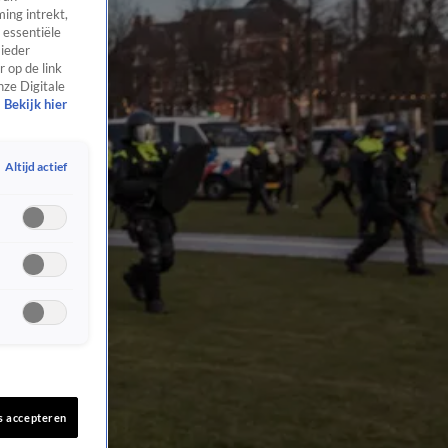
ing intrekt,
 essentiële
 ieder
 op de link
nze Digitale
Bekijk hier
Altijd actief
s accepteren