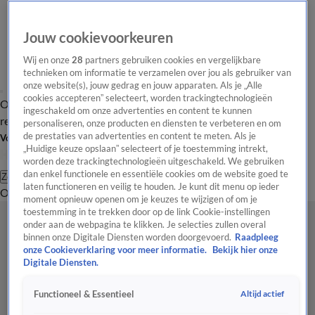
Jouw cookievoorkeuren
Wij en onze
28
partners gebruiken cookies en vergelijkbare
technieken om informatie te verzamelen over jou als gebruiker van
onze website(s), jouw gedrag en jouw apparaten. Als je „Alle
cookies accepteren” selecteert, worden trackingtechnologieën
Overzicht
Tip de
Laatste nieuws
Regionieuws
Het beste van Hart
ingeschakeld om onze advertenties en content te kunnen
redactie
personaliseren, onze producten en diensten te verbeteren en om
de prestaties van advertenties en content te meten. Als je
Volg Hart van Nederland
„Huidige keuze opslaan” selecteert of je toestemming intrekt,
worden deze trackingtechnologieën uitgeschakeld. We gebruiken
dan enkel functionele en essentiële cookies om de website goed te
Zoeken
laten functioneren en veilig te houden. Je kunt dit menu op ieder
Overzicht
Regio
Uitzendingen
Weer
Tip de redactie
Panel
Video's
moment opnieuw openen om je keuzes te wijzigen of om je
toestemming in te trekken door op de link Cookie-instellingen
onder aan de webpagina te klikken. Je selecties zullen overal
binnen onze Digitale Diensten worden doorgevoerd.
Raadpleeg
onze Cookieverklaring voor meer informatie.
Bekijk hier onze
Digitale Diensten.
Altijd actief
Functioneel & Essentieel