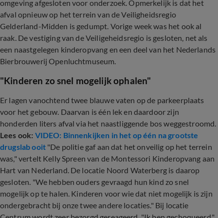
omgeving afgesloten voor onderzoek. Opmerkelijk is dat het
afval opnieuw op het terrein van de Veiligheidsregio
Gelderland-Midden is gedumpt. Vorige week was het ook al
raak. De vestiging van de Veiligeheidsregio is gesloten, net als
een naastgelegen kinderopvang en een deel van het Nederlands
Bierbrouwerij Openluchtmuseum.
"Kinderen zo snel mogelijk ophalen"
Er lagen vanochtend twee blauwe vaten op de parkeerplaats
voor het gebouw. Daarvan is één lek en daardoor zijn
honderden liters afval via het naastliggende bos weggestroomd.
Lees ook:
VIDEO: Binnenkijken in het op één na grootste
drugslab ooit
"De politie gaf aan dat het onveilig op het terrein
was," vertelt Kelly Spreen van de Montessori Kinderopvang aan
Hart van Nederland. De locatie Noord Waterberg is daarop
gesloten. "We hebben ouders gevraagd hun kind zo snel
mogelijk op te halen. Kinderen voor wie dat niet mogelijk is zijn
ondergebracht bij onze twee andere locaties." Bij locatie
Centrum wordt zeer bezorgd gereageerd. "Ik ben gechoqueerd,"