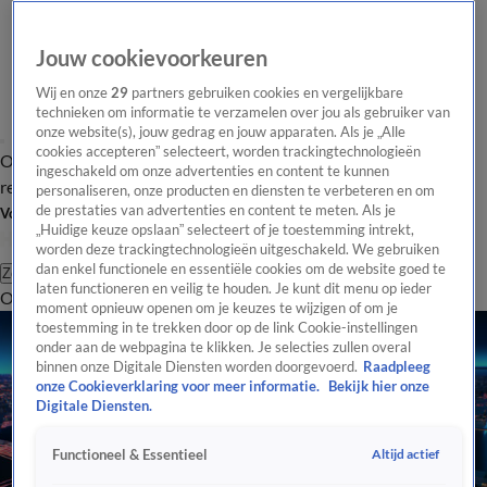
Jouw cookievoorkeuren
Wij en onze
29
partners gebruiken cookies en vergelijkbare
technieken om informatie te verzamelen over jou als gebruiker van
onze website(s), jouw gedrag en jouw apparaten. Als je „Alle
cookies accepteren” selecteert, worden trackingtechnologieën
Overzicht
Tip de
Laatste nieuws
Regionieuws
Het beste van Hart
ingeschakeld om onze advertenties en content te kunnen
redactie
personaliseren, onze producten en diensten te verbeteren en om
de prestaties van advertenties en content te meten. Als je
Volg Hart van Nederland
„Huidige keuze opslaan” selecteert of je toestemming intrekt,
worden deze trackingtechnologieën uitgeschakeld. We gebruiken
dan enkel functionele en essentiële cookies om de website goed te
Zoeken
laten functioneren en veilig te houden. Je kunt dit menu op ieder
Overzicht
Regio
Uitzendingen
Weer
Tip de redactie
Panel
Video's
moment opnieuw openen om je keuzes te wijzigen of om je
toestemming in te trekken door op de link Cookie-instellingen
onder aan de webpagina te klikken. Je selecties zullen overal
binnen onze Digitale Diensten worden doorgevoerd.
Raadpleeg
onze Cookieverklaring voor meer informatie.
Bekijk hier onze
Digitale Diensten.
Altijd actief
Functioneel & Essentieel