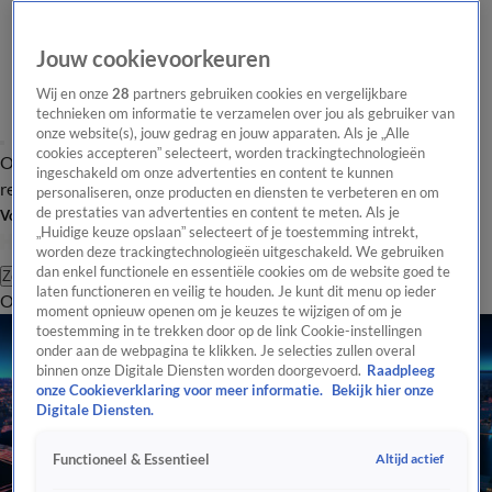
Jouw cookievoorkeuren
Wij en onze
28
partners gebruiken cookies en vergelijkbare
technieken om informatie te verzamelen over jou als gebruiker van
onze website(s), jouw gedrag en jouw apparaten. Als je „Alle
cookies accepteren” selecteert, worden trackingtechnologieën
Overzicht
Tip de
Laatste nieuws
Regionieuws
Het beste van Hart
ingeschakeld om onze advertenties en content te kunnen
redactie
personaliseren, onze producten en diensten te verbeteren en om
de prestaties van advertenties en content te meten. Als je
Volg Hart van Nederland
„Huidige keuze opslaan” selecteert of je toestemming intrekt,
worden deze trackingtechnologieën uitgeschakeld. We gebruiken
dan enkel functionele en essentiële cookies om de website goed te
Zoeken
laten functioneren en veilig te houden. Je kunt dit menu op ieder
Overzicht
Regio
Uitzendingen
Weer
Tip de redactie
Panel
Video's
moment opnieuw openen om je keuzes te wijzigen of om je
toestemming in te trekken door op de link Cookie-instellingen
onder aan de webpagina te klikken. Je selecties zullen overal
binnen onze Digitale Diensten worden doorgevoerd.
Raadpleeg
onze Cookieverklaring voor meer informatie.
Bekijk hier onze
Digitale Diensten.
Altijd actief
Functioneel & Essentieel