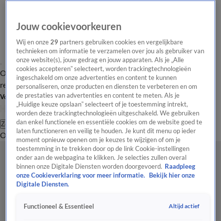
Jouw cookievoorkeuren
Wij en onze
29
partners gebruiken cookies en vergelijkbare
technieken om informatie te verzamelen over jou als gebruiker van
onze website(s), jouw gedrag en jouw apparaten. Als je „Alle
cookies accepteren” selecteert, worden trackingtechnologieën
Overzicht
Tip de
Laatste nieuws
Regionieuws
Het beste van Hart
ingeschakeld om onze advertenties en content te kunnen
redactie
personaliseren, onze producten en diensten te verbeteren en om
de prestaties van advertenties en content te meten. Als je
Volg Hart van Nederland
„Huidige keuze opslaan” selecteert of je toestemming intrekt,
worden deze trackingtechnologieën uitgeschakeld. We gebruiken
dan enkel functionele en essentiële cookies om de website goed te
Zoeken
laten functioneren en veilig te houden. Je kunt dit menu op ieder
Overzicht
Regio
Uitzendingen
Weer
Tip de redactie
Panel
Video's
moment opnieuw openen om je keuzes te wijzigen of om je
toestemming in te trekken door op de link Cookie-instellingen
onder aan de webpagina te klikken. Je selecties zullen overal
binnen onze Digitale Diensten worden doorgevoerd.
Raadpleeg
onze Cookieverklaring voor meer informatie.
Bekijk hier onze
Digitale Diensten.
Altijd actief
Functioneel & Essentieel