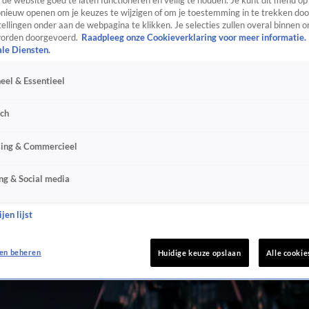
de website goed te laten functioneren en veilig te houden. Je kunt dit menu op
ieuw openen om je keuzes te wijzigen of om je toestemming in te trekken door
ellingen onder aan de webpagina te klikken. Je selecties zullen overal binnen o
orden doorgevoerd.
Raadpleeg onze Cookieverklaring voor meer informatie.
ale Diensten.
eel & Essentieel
sch
sing & Commercieel
ng & Social media
jen lijst
en beheren
Huidige keuze opslaan
Alle cookie