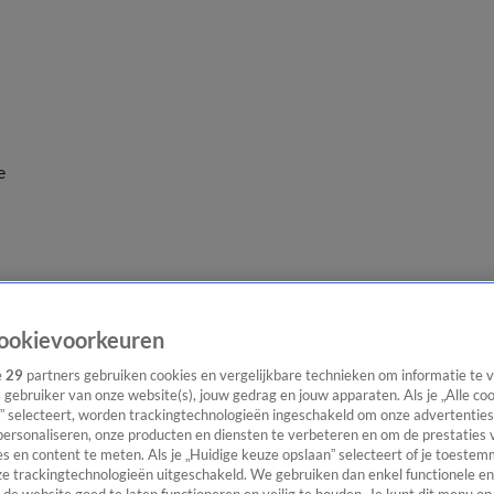
e
ookievoorkeuren
e
29
partners gebruiken cookies en vergelijkbare technieken om informatie te
s gebruiker van onze website(s), jouw gedrag en jouw apparaten. Als je „Alle co
” selecteert, worden trackingtechnologieën ingeschakeld om onze advertenties
personaliseren, onze producten en diensten te verbeteren en om de prestaties 
s en content te meten. Als je „Huidige keuze opslaan” selecteert of je toestemm
e trackingtechnologieën uitgeschakeld. We gebruiken dan enkel functionele en