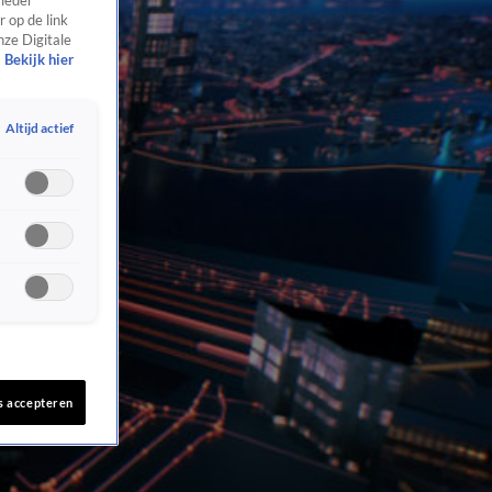
 ieder
 op de link
nze Digitale
Bekijk hier
Altijd actief
s accepteren