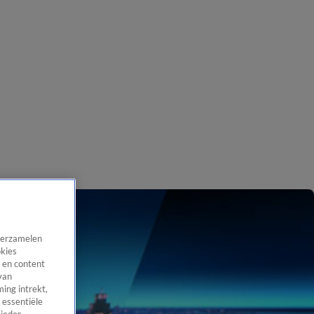
 verzamelen
okies
 en content
van
ing intrekt,
 essentiële