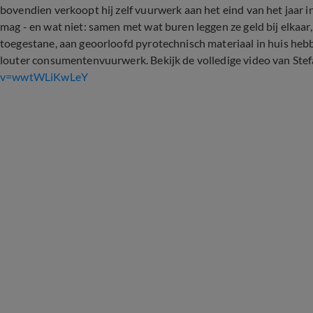
bovendien verkoopt hij zelf vuurwerk aan het eind van het jaar i
mag - en wat niet: samen met wat buren leggen ze geld bij elkaar
toegestane, aan geoorloofd pyrotechnisch materiaal in huis heb
louter consumentenvuurwerk. Bekijk de volledige video van Ste
v=wwtWLiKwLeY