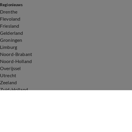
Regionieuws
Drenthe
Flevoland
Friesland
Gelderland
Groningen
Limburg
Noord-Brabant
Noord-Holland
Overijssel
Utrecht
Zeeland
Zuid-Holland
Voorwaarden
Over ons
Privacyverklaring
Gebruiksvoorwaarden
Cookieverklaring
Digitale diensten