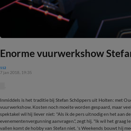
Enorme vuurwerkshow Stefan 
112
7 jan 2018, 19:35
Inmiddels is het traditie bij Stefan Schöppers uit Holten: met Ou
vuurwerkshow. Kosten noch moeite worden gespaard, maar veel 
spektakel wil hij liever niet: "Als ik de pers uitnodig en het aan
evenementenvergunning aanvragen.", zegt hij. "Ik wil het graag le
vallen komt de hobby van Stefan niet. 's Weekends bouwt hij m