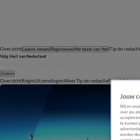
Overzicht
Tip de redacti
Laatste nieuws
Regionieuws
Het beste van Hart
Volg Hart van Nederland
Zoeken
Overzicht
Regio
Uitzendingen
Weer
Tip de redactie
Panel
Video's
Jouw c
Wij en onz
over jou al
accepteren
te kunnen 
advertentie
worden dez