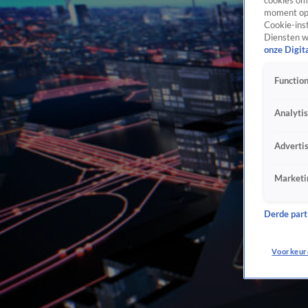
cookies om 
moment opn
Cookie-inst
Diensten w
onze Digit
Function
Analyti
Adverti
Marketi
Derde parti
Voorkeur