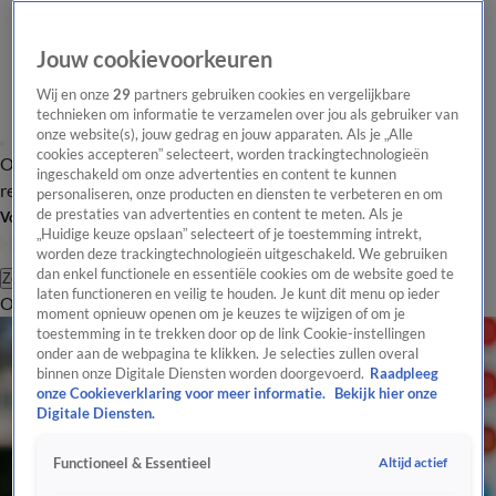
Jouw cookievoorkeuren
Wij en onze
29
partners gebruiken cookies en vergelijkbare
technieken om informatie te verzamelen over jou als gebruiker van
onze website(s), jouw gedrag en jouw apparaten. Als je „Alle
cookies accepteren” selecteert, worden trackingtechnologieën
Overzicht
Tip de
Laatste nieuws
Regionieuws
Het beste van Hart
ingeschakeld om onze advertenties en content te kunnen
redactie
personaliseren, onze producten en diensten te verbeteren en om
de prestaties van advertenties en content te meten. Als je
Volg Hart van Nederland
„Huidige keuze opslaan” selecteert of je toestemming intrekt,
worden deze trackingtechnologieën uitgeschakeld. We gebruiken
dan enkel functionele en essentiële cookies om de website goed te
Zoeken
laten functioneren en veilig te houden. Je kunt dit menu op ieder
Overzicht
Regio
Uitzendingen
Weer
Tip de redactie
Panel
Video's
moment opnieuw openen om je keuzes te wijzigen of om je
toestemming in te trekken door op de link Cookie-instellingen
onder aan de webpagina te klikken. Je selecties zullen overal
binnen onze Digitale Diensten worden doorgevoerd.
Raadpleeg
onze Cookieverklaring voor meer informatie.
Bekijk hier onze
Digitale Diensten.
Altijd actief
Functioneel & Essentieel