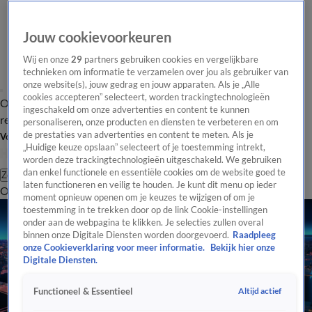
Jouw cookievoorkeuren
Wij en onze
29
partners gebruiken cookies en vergelijkbare
technieken om informatie te verzamelen over jou als gebruiker van
onze website(s), jouw gedrag en jouw apparaten. Als je „Alle
cookies accepteren” selecteert, worden trackingtechnologieën
Overzicht
Tip de
Laatste nieuws
Regionieuws
Het beste van Hart
ingeschakeld om onze advertenties en content te kunnen
redactie
personaliseren, onze producten en diensten te verbeteren en om
de prestaties van advertenties en content te meten. Als je
Volg Hart van Nederland
„Huidige keuze opslaan” selecteert of je toestemming intrekt,
worden deze trackingtechnologieën uitgeschakeld. We gebruiken
dan enkel functionele en essentiële cookies om de website goed te
Zoeken
laten functioneren en veilig te houden. Je kunt dit menu op ieder
Overzicht
Regio
Uitzendingen
Weer
Tip de redactie
Panel
Video's
moment opnieuw openen om je keuzes te wijzigen of om je
toestemming in te trekken door op de link Cookie-instellingen
onder aan de webpagina te klikken. Je selecties zullen overal
binnen onze Digitale Diensten worden doorgevoerd.
Raadpleeg
onze Cookieverklaring voor meer informatie.
Bekijk hier onze
Digitale Diensten.
Altijd actief
Functioneel & Essentieel