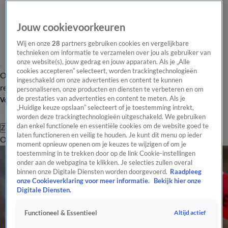
Jouw cookievoorkeuren
Wij en onze
28
partners gebruiken cookies en vergelijkbare
technieken om informatie te verzamelen over jou als gebruiker van
onze website(s), jouw gedrag en jouw apparaten. Als je „Alle
cookies accepteren” selecteert, worden trackingtechnologieën
Overzicht
Tip de
Laatste nieuws
Regionieuws
Het beste van Hart
ingeschakeld om onze advertenties en content te kunnen
redactie
personaliseren, onze producten en diensten te verbeteren en om
de prestaties van advertenties en content te meten. Als je
Volg Hart van Nederland
„Huidige keuze opslaan” selecteert of je toestemming intrekt,
worden deze trackingtechnologieën uitgeschakeld. We gebruiken
dan enkel functionele en essentiële cookies om de website goed te
Zoeken
laten functioneren en veilig te houden. Je kunt dit menu op ieder
Overzicht
Regio
Uitzendingen
Weer
Tip de redactie
Panel
Video's
moment opnieuw openen om je keuzes te wijzigen of om je
toestemming in te trekken door op de link Cookie-instellingen
onder aan de webpagina te klikken. Je selecties zullen overal
binnen onze Digitale Diensten worden doorgevoerd.
Raadpleeg
onze Cookieverklaring voor meer informatie.
Bekijk hier onze
Digitale Diensten.
Altijd actief
Functioneel & Essentieel