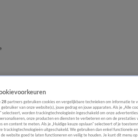
e
ookievoorkeuren
e
28
partners gebruiken cookies en vergelijkbare technieken om informatie te
s gebruiker van onze website(s), jouw gedrag en jouw apparaten. Als je „Alle co
” selecteert, worden trackingtechnologieën ingeschakeld om onze advertenties
personaliseren, onze producten en diensten te verbeteren en om de prestaties 
s en content te meten. Als je „Huidige keuze opslaan” selecteert of je toestemm
e trackingtechnologieën uitgeschakeld. We gebruiken dan enkel functionele en
de website goed te laten functioneren en veilig te houden. Je kunt dit menu op