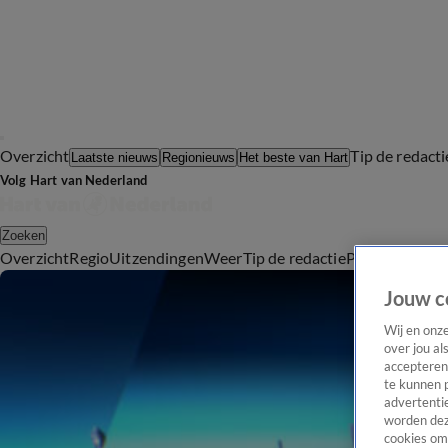
Overzicht
Tip de redacti
Laatste nieuws
Regionieuws
Het beste van Hart
Volg Hart van Nederland
Zoeken
Overzicht
Regio
Uitzendingen
Weer
Tip de redactie
Panel
Video's
Jouw c
Wij en onz
over jou al
accepteren
te kunnen 
advertentie
worden dez
cookies om 