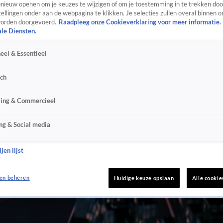
ieuw openen om je keuzes te wijzigen of om je toestemming in te trekken door
ellingen onder aan de webpagina te klikken. Je selecties zullen overal binnen o
orden doorgevoerd.
Raadpleeg onze Cookieverklaring voor meer informatie.
ale Diensten.
eel & Essentieel
sch
sing & Commercieel
ng & Social media
jen lijst
en beheren
Huidige keuze opslaan
Alle cookie