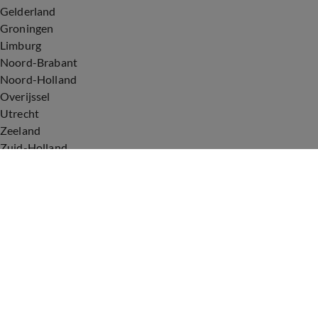
Gelderland
Groningen
Limburg
Noord-Brabant
Noord-Holland
Overijssel
Utrecht
Zeeland
Zuid-Holland
Voorwaarden
Over ons
Privacyverklaring
Gebruiksvoorwaarden
Cookieverklaring
Digitale diensten
Cookie instellingen
Upod & Talpa Network
Adverteren
Vacatures