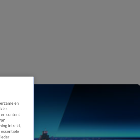
 verzamelen
okies
 en content
van
ing intrekt,
 essentiële
 ieder