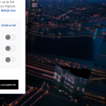
 op de link
nze Digitale
Bekijk hier
Altijd actief
s accepteren