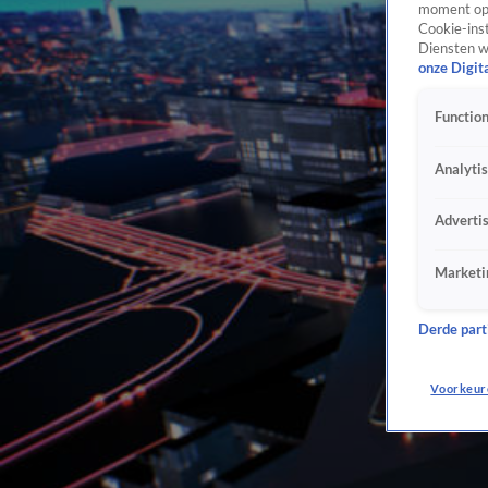
moment opn
Cookie-inst
Diensten w
onze Digit
Function
Analyti
Adverti
Marketi
Derde parti
Voorkeur