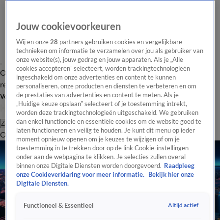
Jouw cookievoorkeuren
Wij en onze
28
partners gebruiken cookies en vergelijkbare
technieken om informatie te verzamelen over jou als gebruiker van
onze website(s), jouw gedrag en jouw apparaten. Als je „Alle
cookies accepteren” selecteert, worden trackingtechnologieën
Overzicht
Tip de
Laatste nieuws
Regionieuws
Het beste van Hart
ingeschakeld om onze advertenties en content te kunnen
redactie
personaliseren, onze producten en diensten te verbeteren en om
de prestaties van advertenties en content te meten. Als je
Volg Hart van Nederland
„Huidige keuze opslaan” selecteert of je toestemming intrekt,
worden deze trackingtechnologieën uitgeschakeld. We gebruiken
dan enkel functionele en essentiële cookies om de website goed te
Zoeken
laten functioneren en veilig te houden. Je kunt dit menu op ieder
Overzicht
Regio
Uitzendingen
Weer
Tip de redactie
Panel
Video's
moment opnieuw openen om je keuzes te wijzigen of om je
toestemming in te trekken door op de link Cookie-instellingen
onder aan de webpagina te klikken. Je selecties zullen overal
binnen onze Digitale Diensten worden doorgevoerd.
Raadpleeg
onze Cookieverklaring voor meer informatie.
Bekijk hier onze
Digitale Diensten.
Altijd actief
Functioneel & Essentieel