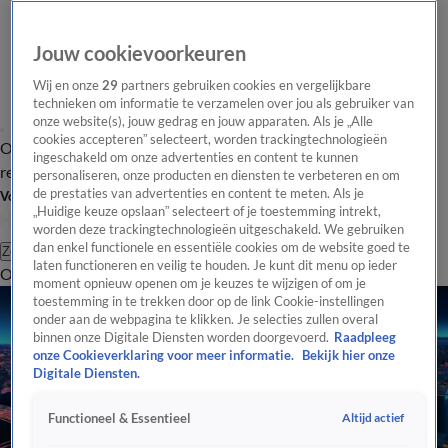
Jouw cookievoorkeuren
Wij en onze
29
partners gebruiken cookies en vergelijkbare
technieken om informatie te verzamelen over jou als gebruiker van
onze website(s), jouw gedrag en jouw apparaten. Als je „Alle
cookies accepteren” selecteert, worden trackingtechnologieën
Overzicht
Tip de
Laatste nieuws
Regionieuws
Het beste van Hart
ingeschakeld om onze advertenties en content te kunnen
redactie
personaliseren, onze producten en diensten te verbeteren en om
de prestaties van advertenties en content te meten. Als je
Volg Hart van Nederland
„Huidige keuze opslaan” selecteert of je toestemming intrekt,
worden deze trackingtechnologieën uitgeschakeld. We gebruiken
dan enkel functionele en essentiële cookies om de website goed te
Zoeken
laten functioneren en veilig te houden. Je kunt dit menu op ieder
Overzicht
Regio
Uitzendingen
Weer
Tip de redactie
Panel
Video's
moment opnieuw openen om je keuzes te wijzigen of om je
toestemming in te trekken door op de link Cookie-instellingen
onder aan de webpagina te klikken. Je selecties zullen overal
binnen onze Digitale Diensten worden doorgevoerd.
Raadpleeg
onze Cookieverklaring voor meer informatie.
Bekijk hier onze
Digitale Diensten.
Altijd actief
Functioneel & Essentieel