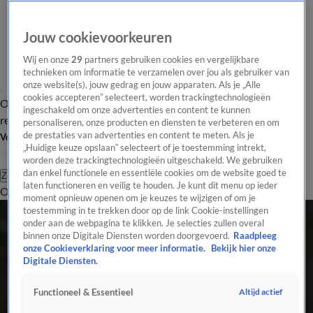
Jouw cookievoorkeuren
Wij en onze
29
partners gebruiken cookies en vergelijkbare
technieken om informatie te verzamelen over jou als gebruiker van
onze website(s), jouw gedrag en jouw apparaten. Als je „Alle
cookies accepteren” selecteert, worden trackingtechnologieën
Overzicht
Tip de
Laatste nieuws
Regionieuws
Het beste van Hart
ingeschakeld om onze advertenties en content te kunnen
redactie
personaliseren, onze producten en diensten te verbeteren en om
de prestaties van advertenties en content te meten. Als je
Volg Hart van Nederland
„Huidige keuze opslaan” selecteert of je toestemming intrekt,
worden deze trackingtechnologieën uitgeschakeld. We gebruiken
dan enkel functionele en essentiële cookies om de website goed te
Zoeken
laten functioneren en veilig te houden. Je kunt dit menu op ieder
Overzicht
Regio
Uitzendingen
Weer
Tip de redactie
Panel
Video's
moment opnieuw openen om je keuzes te wijzigen of om je
toestemming in te trekken door op de link Cookie-instellingen
onder aan de webpagina te klikken. Je selecties zullen overal
binnen onze Digitale Diensten worden doorgevoerd.
Raadpleeg
onze Cookieverklaring voor meer informatie.
Bekijk hier onze
Digitale Diensten.
Altijd actief
Functioneel & Essentieel