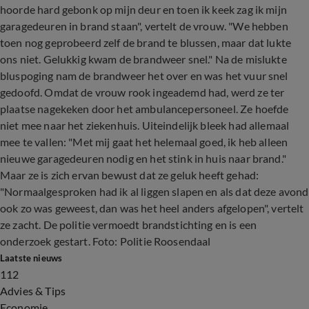
hoorde hard gebonk op mijn deur en toen ik keek zag ik mijn
garagedeuren in brand staan", vertelt de vrouw. "We hebben
toen nog geprobeerd zelf de brand te blussen, maar dat lukte
ons niet. Gelukkig kwam de brandweer snel." Na de mislukte
bluspoging nam de brandweer het over en was het vuur snel
gedoofd. Omdat de vrouw rook ingeademd had, werd ze ter
plaatse nagekeken door het ambulancepersoneel. Ze hoefde
niet mee naar het ziekenhuis. Uiteindelijk bleek had allemaal
mee te vallen: "Met mij gaat het helemaal goed, ik heb alleen
nieuwe garagedeuren nodig en het stink in huis naar brand."
Maar ze is zich ervan bewust dat ze geluk heeft gehad:
"Normaalgesproken had ik al liggen slapen en als dat deze avond
ook zo was geweest, dan was het heel anders afgelopen", vertelt
ze zacht. De politie vermoedt brandstichting en is een
onderzoek gestart. Foto: Politie Roosendaal
Laatste nieuws
112
Advies & Tips
Economie