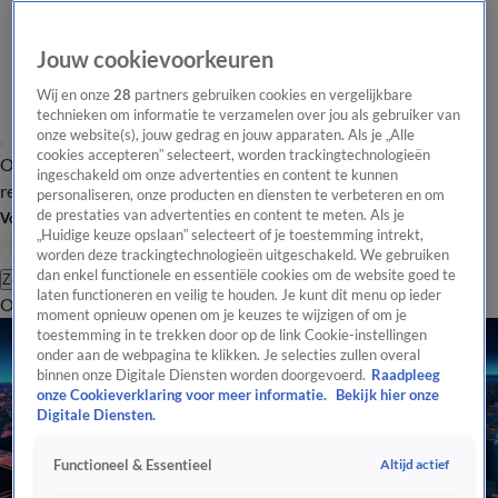
Jouw cookievoorkeuren
Wij en onze
28
partners gebruiken cookies en vergelijkbare
technieken om informatie te verzamelen over jou als gebruiker van
onze website(s), jouw gedrag en jouw apparaten. Als je „Alle
cookies accepteren” selecteert, worden trackingtechnologieën
Overzicht
Tip de
Laatste nieuws
Regionieuws
Het beste van Hart
ingeschakeld om onze advertenties en content te kunnen
redactie
personaliseren, onze producten en diensten te verbeteren en om
de prestaties van advertenties en content te meten. Als je
Volg Hart van Nederland
„Huidige keuze opslaan” selecteert of je toestemming intrekt,
worden deze trackingtechnologieën uitgeschakeld. We gebruiken
dan enkel functionele en essentiële cookies om de website goed te
Zoeken
laten functioneren en veilig te houden. Je kunt dit menu op ieder
Overzicht
Regio
Uitzendingen
Weer
Tip de redactie
Panel
Video's
moment opnieuw openen om je keuzes te wijzigen of om je
toestemming in te trekken door op de link Cookie-instellingen
onder aan de webpagina te klikken. Je selecties zullen overal
binnen onze Digitale Diensten worden doorgevoerd.
Raadpleeg
onze Cookieverklaring voor meer informatie.
Bekijk hier onze
Digitale Diensten.
Altijd actief
Functioneel & Essentieel