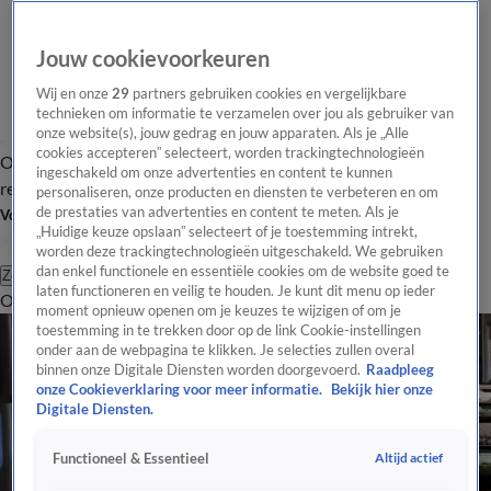
Jouw cookievoorkeuren
Wij en onze
29
partners gebruiken cookies en vergelijkbare
technieken om informatie te verzamelen over jou als gebruiker van
onze website(s), jouw gedrag en jouw apparaten. Als je „Alle
cookies accepteren” selecteert, worden trackingtechnologieën
Overzicht
Tip de
Laatste nieuws
Regionieuws
Het beste van Hart
ingeschakeld om onze advertenties en content te kunnen
redactie
personaliseren, onze producten en diensten te verbeteren en om
de prestaties van advertenties en content te meten. Als je
Volg Hart van Nederland
„Huidige keuze opslaan” selecteert of je toestemming intrekt,
worden deze trackingtechnologieën uitgeschakeld. We gebruiken
dan enkel functionele en essentiële cookies om de website goed te
Zoeken
laten functioneren en veilig te houden. Je kunt dit menu op ieder
Overzicht
Regio
Uitzendingen
Weer
Tip de redactie
Panel
Video's
moment opnieuw openen om je keuzes te wijzigen of om je
toestemming in te trekken door op de link Cookie-instellingen
onder aan de webpagina te klikken. Je selecties zullen overal
binnen onze Digitale Diensten worden doorgevoerd.
Raadpleeg
onze Cookieverklaring voor meer informatie.
Bekijk hier onze
Digitale Diensten.
Altijd actief
Functioneel & Essentieel