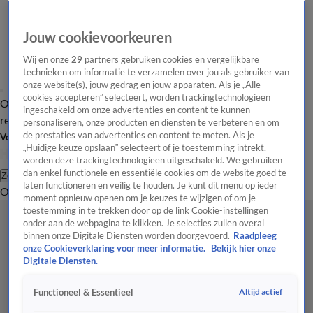
Jouw cookievoorkeuren
Wij en onze
29
partners gebruiken cookies en vergelijkbare
technieken om informatie te verzamelen over jou als gebruiker van
onze website(s), jouw gedrag en jouw apparaten. Als je „Alle
cookies accepteren” selecteert, worden trackingtechnologieën
Overzicht
Tip de
Laatste nieuws
Regionieuws
Het beste van Hart
ingeschakeld om onze advertenties en content te kunnen
redactie
personaliseren, onze producten en diensten te verbeteren en om
de prestaties van advertenties en content te meten. Als je
Volg Hart van Nederland
„Huidige keuze opslaan” selecteert of je toestemming intrekt,
worden deze trackingtechnologieën uitgeschakeld. We gebruiken
dan enkel functionele en essentiële cookies om de website goed te
Zoeken
laten functioneren en veilig te houden. Je kunt dit menu op ieder
Overzicht
Regio
Uitzendingen
Weer
Tip de redactie
Panel
Video's
moment opnieuw openen om je keuzes te wijzigen of om je
toestemming in te trekken door op de link Cookie-instellingen
onder aan de webpagina te klikken. Je selecties zullen overal
binnen onze Digitale Diensten worden doorgevoerd.
Raadpleeg
onze Cookieverklaring voor meer informatie.
Bekijk hier onze
Digitale Diensten.
Altijd actief
Functioneel & Essentieel