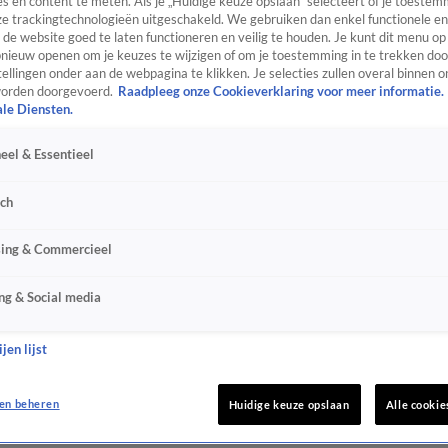
s en content te meten. Als je „Huidige keuze opslaan” selecteert of je toestemm
e trackingtechnologieën uitgeschakeld. We gebruiken dan enkel functionele en
de website goed te laten functioneren en veilig te houden. Je kunt dit menu op
ieuw openen om je keuzes te wijzigen of om je toestemming in te trekken door
ellingen onder aan de webpagina te klikken. Je selecties zullen overal binnen o
orden doorgevoerd.
Raadpleeg onze Cookieverklaring voor meer informatie.
ale Diensten.
eel & Essentieel
sch
sing & Commercieel
ng & Social media
jen lijst
en beheren
Huidige keuze opslaan
Alle cookie