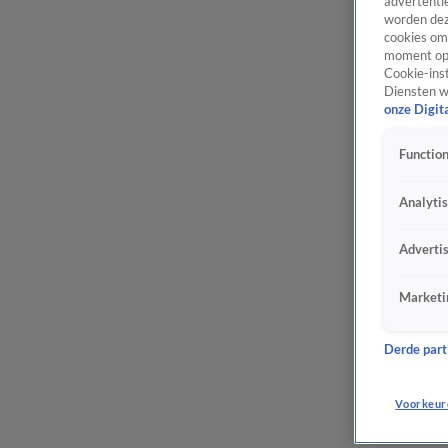
advertentie
worden dez
cookies om 
moment opn
Cookie-inst
Diensten w
onze Digit
Function
Analyti
Adverti
Marketi
Derde parti
Voorkeur