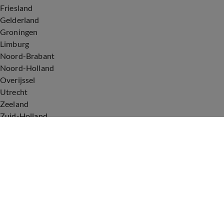
Friesland
Gelderland
Groningen
Limburg
Noord-Brabant
Noord-Holland
Overijssel
Utrecht
Zeeland
Zuid-Holland
Voorwaarden
Over ons
Privacyverklaring
Gebruiksvoorwaarden
Cookieverklaring
Digitale diensten
Cookie instellingen
Upod & Talpa Network
Adverteren