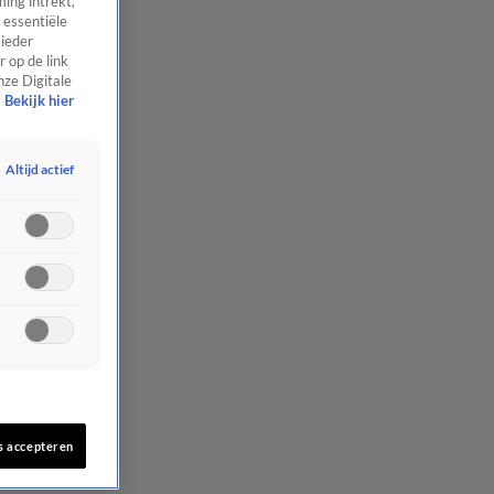
ing intrekt,
 essentiële
 ieder
 op de link
nze Digitale
Bekijk hier
Altijd actief
s accepteren