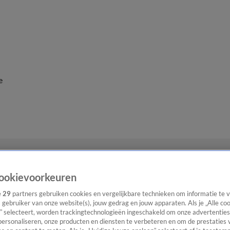
e
ookievoorkeuren
e
29
partners gebruiken cookies en vergelijkbare technieken om informatie te
s gebruiker van onze website(s), jouw gedrag en jouw apparaten. Als je „Alle co
” selecteert, worden trackingtechnologieën ingeschakeld om onze advertenties
personaliseren, onze producten en diensten te verbeteren en om de prestaties 