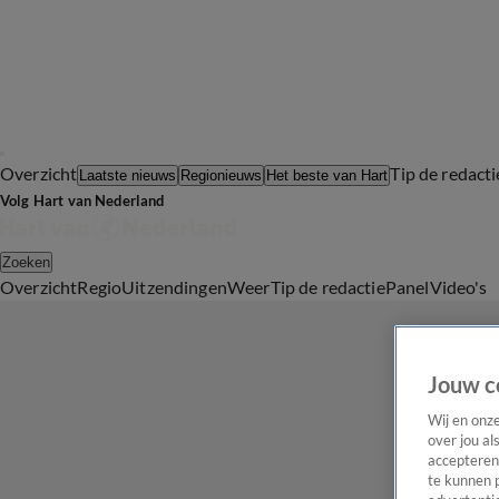
Overzicht
Tip de redacti
Laatste nieuws
Regionieuws
Het beste van Hart
Volg Hart van Nederland
Zoeken
Overzicht
Regio
Uitzendingen
Weer
Tip de redactie
Panel
Video's
Jouw c
Wij en onz
over jou al
accepteren
te kunnen 