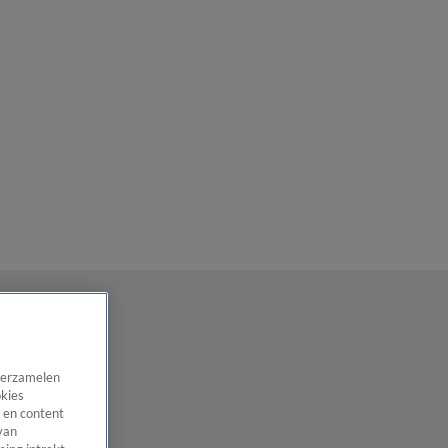
 verzamelen
okies
 en content
van