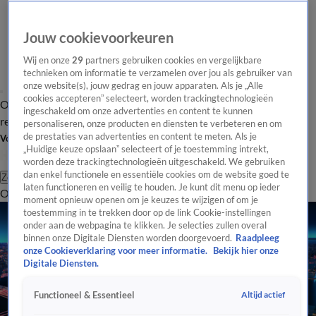
Jouw cookievoorkeuren
Wij en onze
29
partners gebruiken cookies en vergelijkbare
technieken om informatie te verzamelen over jou als gebruiker van
onze website(s), jouw gedrag en jouw apparaten. Als je „Alle
cookies accepteren” selecteert, worden trackingtechnologieën
Overzicht
Tip de
Laatste nieuws
Regionieuws
Het beste van Hart
ingeschakeld om onze advertenties en content te kunnen
redactie
personaliseren, onze producten en diensten te verbeteren en om
de prestaties van advertenties en content te meten. Als je
Volg Hart van Nederland
„Huidige keuze opslaan” selecteert of je toestemming intrekt,
worden deze trackingtechnologieën uitgeschakeld. We gebruiken
dan enkel functionele en essentiële cookies om de website goed te
Zoeken
laten functioneren en veilig te houden. Je kunt dit menu op ieder
Overzicht
Regio
Uitzendingen
Weer
Tip de redactie
Panel
Video's
moment opnieuw openen om je keuzes te wijzigen of om je
toestemming in te trekken door op de link Cookie-instellingen
onder aan de webpagina te klikken. Je selecties zullen overal
binnen onze Digitale Diensten worden doorgevoerd.
Raadpleeg
onze Cookieverklaring voor meer informatie.
Bekijk hier onze
Digitale Diensten.
Altijd actief
Functioneel & Essentieel