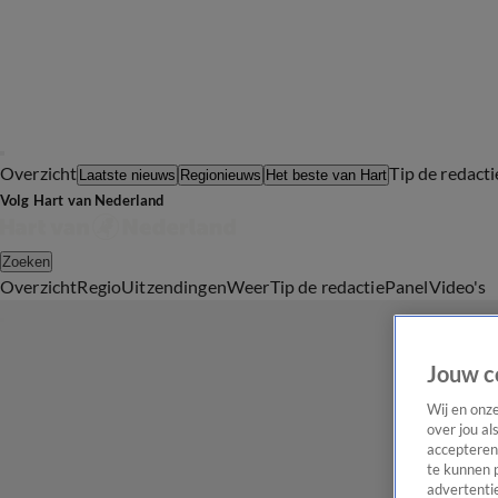
Overzicht
Tip de redacti
Laatste nieuws
Regionieuws
Het beste van Hart
Volg Hart van Nederland
Zoeken
Overzicht
Regio
Uitzendingen
Weer
Tip de redactie
Panel
Video's
Jouw c
Wij en onz
over jou al
accepteren
te kunnen 
advertentie