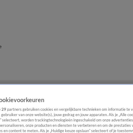
e
ookievoorkeuren
e
29
partners gebruiken cookies en vergelijkbare technieken om informatie te
s gebruiker van onze website(s), jouw gedrag en jouw apparaten. Als je „Alle co
” selecteert, worden trackingtechnologieën ingeschakeld om onze advertenties
personaliseren, onze producten en diensten te verbeteren en om de prestaties 
s en content te meten. Als je „Huidige keuze opslaan” selecteert of je toestemm