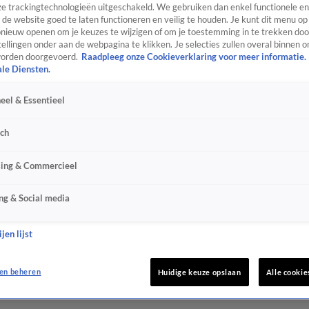
e trackingtechnologieën uitgeschakeld. We gebruiken dan enkel functionele en
de website goed te laten functioneren en veilig te houden. Je kunt dit menu op
ieuw openen om je keuzes te wijzigen of om je toestemming in te trekken door
ellingen onder aan de webpagina te klikken. Je selecties zullen overal binnen o
orden doorgevoerd.
Raadpleeg onze Cookieverklaring voor meer informatie.
ale Diensten.
eel & Essentieel
sch
sing & Commercieel
ng & Social media
jen lijst
en beheren
Huidige keuze opslaan
Alle cookie