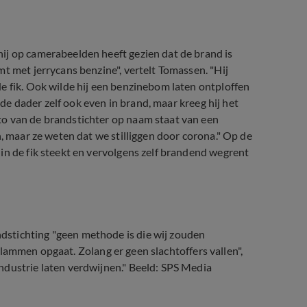
ij op camerabeelden heeft gezien dat de brand is
t met jerrycans benzine", vertelt Tomassen. "Hij
e fik. Ook wilde hij een benzinebom laten ontploffen
d de dader zelf ook even in brand, maar kreeg hij het
to van de brandstichter op naam staat van een
n, maar ze weten dat we stilliggen door corona." Op de
in de fik steekt en vervolgens zelf brandend wegrent
stichting "geen methode is die wij zouden
n vlammen opgaat. Zolang er geen slachtoffers vallen",
ndustrie laten verdwijnen." Beeld: SPS Media