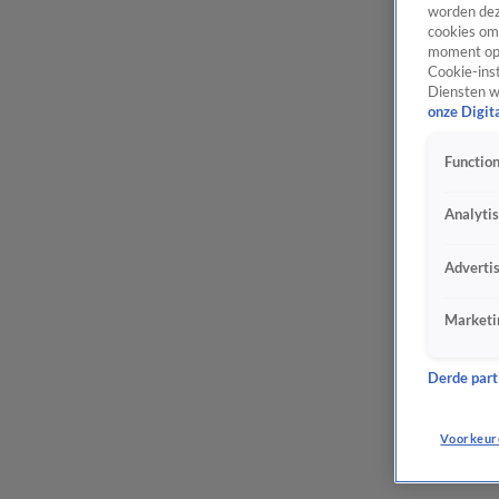
worden dez
cookies om 
moment opn
Cookie-inst
Diensten w
onze Digit
Function
Analyti
Adverti
Marketi
Derde parti
Voorkeur