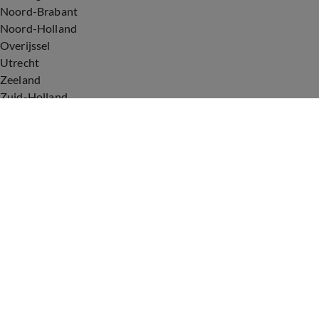
Noord-Brabant
Noord-Holland
Overijssel
Utrecht
Zeeland
Zuid-Holland
Voorwaarden
Over ons
Privacyverklaring
Gebruiksvoorwaarden
Cookieverklaring
Digitale diensten
Cookie instellingen
Upod & Talpa Network
Adverteren
Vacatures
Publieksservice
Tip de redactie
Correcties en aanvullingen