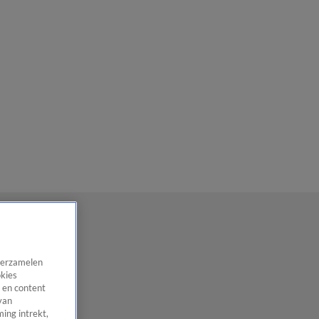
 verzamelen
okies
 en content
van
ing intrekt,