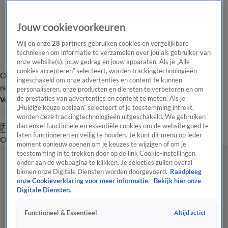
Jouw cookievoorkeuren
Wij en onze
28
partners gebruiken cookies en vergelijkbare
technieken om informatie te verzamelen over jou als gebruiker van
onze website(s), jouw gedrag en jouw apparaten. Als je „Alle
cookies accepteren” selecteert, worden trackingtechnologieën
Overzicht
Tip de
Laatste nieuws
Regionieuws
Het beste van Hart
ingeschakeld om onze advertenties en content te kunnen
redactie
personaliseren, onze producten en diensten te verbeteren en om
de prestaties van advertenties en content te meten. Als je
Volg Hart van Nederland
„Huidige keuze opslaan” selecteert of je toestemming intrekt,
worden deze trackingtechnologieën uitgeschakeld. We gebruiken
dan enkel functionele en essentiële cookies om de website goed te
Zoeken
laten functioneren en veilig te houden. Je kunt dit menu op ieder
Overzicht
Regio
Uitzendingen
Weer
Tip de redactie
Panel
Video's
moment opnieuw openen om je keuzes te wijzigen of om je
toestemming in te trekken door op de link Cookie-instellingen
onder aan de webpagina te klikken. Je selecties zullen overal
binnen onze Digitale Diensten worden doorgevoerd.
Raadpleeg
onze Cookieverklaring voor meer informatie.
Bekijk hier onze
Digitale Diensten.
Altijd actief
Functioneel & Essentieel