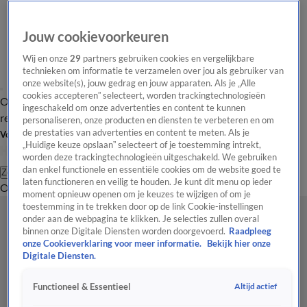
Jouw cookievoorkeuren
Wij en onze
29
partners gebruiken cookies en vergelijkbare
technieken om informatie te verzamelen over jou als gebruiker van
onze website(s), jouw gedrag en jouw apparaten. Als je „Alle
cookies accepteren” selecteert, worden trackingtechnologieën
Overzicht
Tip de
Laatste nieuws
Regionieuws
Het beste van Hart
ingeschakeld om onze advertenties en content te kunnen
redactie
personaliseren, onze producten en diensten te verbeteren en om
de prestaties van advertenties en content te meten. Als je
Volg Hart van Nederland
„Huidige keuze opslaan” selecteert of je toestemming intrekt,
worden deze trackingtechnologieën uitgeschakeld. We gebruiken
dan enkel functionele en essentiële cookies om de website goed te
Zoeken
laten functioneren en veilig te houden. Je kunt dit menu op ieder
Overzicht
Regio
Uitzendingen
Weer
Tip de redactie
Panel
Video's
moment opnieuw openen om je keuzes te wijzigen of om je
toestemming in te trekken door op de link Cookie-instellingen
onder aan de webpagina te klikken. Je selecties zullen overal
binnen onze Digitale Diensten worden doorgevoerd.
Raadpleeg
onze Cookieverklaring voor meer informatie.
Bekijk hier onze
Digitale Diensten.
Altijd actief
Functioneel & Essentieel