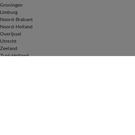
Groningen
Limburg
Noord-Brabant
Noord-Holland
Overijssel
Utrecht
Zeeland
Zuid-Holland
Voorwaarden
Over ons
Privacyverklaring
Gebruiksvoorwaarden
Cookieverklaring
Digitale diensten
Cookie instellingen
Upod & Talpa Network
Adverteren
Vacatures
Publieksservice