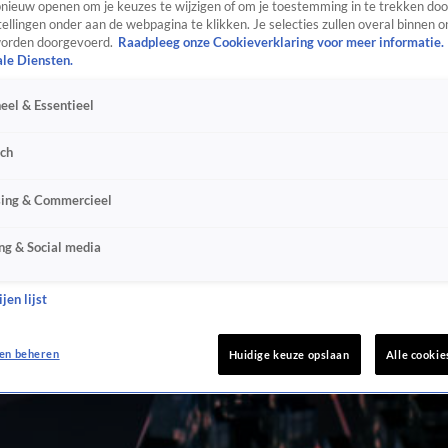
ieuw openen om je keuzes te wijzigen of om je toestemming in te trekken door
ellingen onder aan de webpagina te klikken. Je selecties zullen overal binnen o
orden doorgevoerd.
Raadpleeg onze Cookieverklaring voor meer informatie.
ale Diensten.
eel & Essentieel
sch
sing & Commercieel
ng & Social media
jen lijst
en beheren
Huidige keuze opslaan
Alle cookie