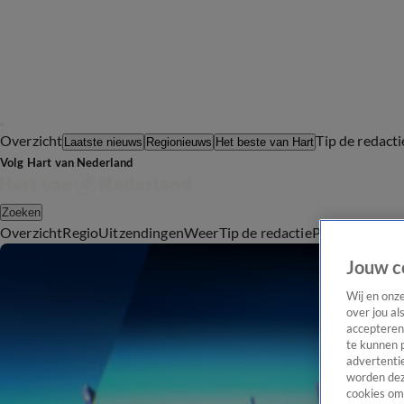
Overzicht
Tip de redacti
Laatste nieuws
Regionieuws
Het beste van Hart
Volg Hart van Nederland
Zoeken
Overzicht
Regio
Uitzendingen
Weer
Tip de redactie
Panel
Video's
Jouw c
Wij en onz
over jou al
accepteren
te kunnen 
advertentie
worden dez
cookies om 