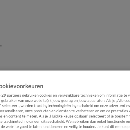
e
ookievoorkeuren
e
29
partners gebruiken cookies en vergelijkbare technieken om informatie te
s gebruiker van onze website(s), jouw gedrag en jouw apparaten. Als je „Alle co
” selecteert, worden trackingtechnologieën ingeschakeld om onze advertenties
personaliseren, onze producten en diensten te verbeteren en om de prestaties 
s en content te meten. Als je „Huidige keuze opslaan” selecteert of je toestemm
e trackingtechnologieën uitgeschakeld. We gebruiken dan enkel functionele en
de website goed te laten functioneren en veilig te houden. Je kunt dit menu op