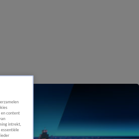
 verzamelen
okies
 en content
van
ing intrekt,
 essentiële
 ieder