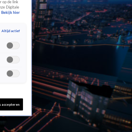
 op de link
nze Digitale
Bekijk hier
Altijd actief
s accepteren