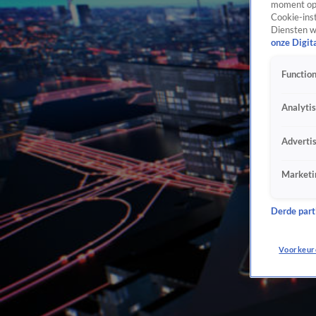
moment opn
Cookie-inst
Diensten w
onze Digit
Function
Analyti
Adverti
Marketi
Derde parti
Voorkeur