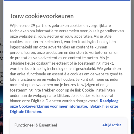
Jouw cookievoorkeuren
Wij en onze
29
partners gebruiken cookies en vergelijkbare
technieken om informatie te verzamelen over jou als gebruiker van
onze website(s), jouw gedrag en jouw apparaten. Als je „Alle
cookies accepteren” selecteert, worden trackingtechnologieën
Overzicht
Tip de
Laatste nieuws
Regionieuws
Het beste van Hart
ingeschakeld om onze advertenties en content te kunnen
redactie
personaliseren, onze producten en diensten te verbeteren en om
de prestaties van advertenties en content te meten. Als je
Volg Hart van Nederland
„Huidige keuze opslaan” selecteert of je toestemming intrekt,
worden deze trackingtechnologieën uitgeschakeld. We gebruiken
dan enkel functionele en essentiële cookies om de website goed te
Zoeken
laten functioneren en veilig te houden. Je kunt dit menu op ieder
Overzicht
Regio
Uitzendingen
Weer
Tip de redactie
Panel
Video's
moment opnieuw openen om je keuzes te wijzigen of om je
toestemming in te trekken door op de link Cookie-instellingen
onder aan de webpagina te klikken. Je selecties zullen overal
binnen onze Digitale Diensten worden doorgevoerd.
Raadpleeg
onze Cookieverklaring voor meer informatie.
Bekijk hier onze
Digitale Diensten.
Altijd actief
Functioneel & Essentieel