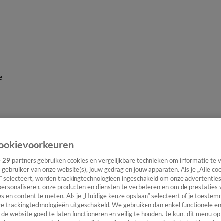
e
ookievoorkeuren
e
29
partners gebruiken cookies en vergelijkbare technieken om informatie te
s gebruiker van onze website(s), jouw gedrag en jouw apparaten. Als je „Alle co
” selecteert, worden trackingtechnologieën ingeschakeld om onze advertenties
personaliseren, onze producten en diensten te verbeteren en om de prestaties 
s en content te meten. Als je „Huidige keuze opslaan” selecteert of je toestemm
e trackingtechnologieën uitgeschakeld. We gebruiken dan enkel functionele en
de website goed te laten functioneren en veilig te houden. Je kunt dit menu op