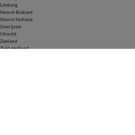
Limburg
Noord-Brabant
Noord-Holland
Overijssel
Utrecht
Zeeland
Zuid-Holland
Voorwaarden
Over ons
Privacyverklaring
Gebruiksvoorwaarden
Cookieverklaring
Digitale diensten
Cookie instellingen
Upod & Talpa Network
Adverteren
Vacatures
Publieksservice
Tip de redactie