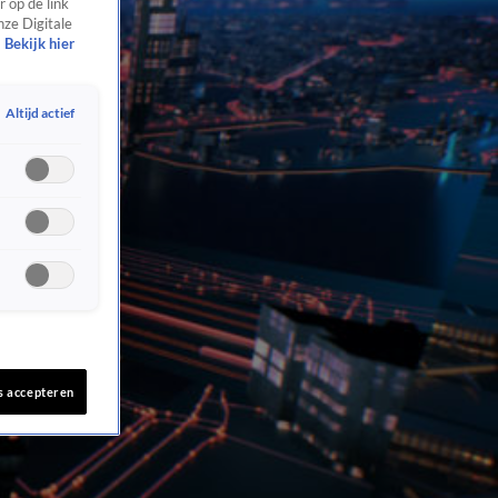
 op de link
nze Digitale
Bekijk hier
Altijd actief
s accepteren