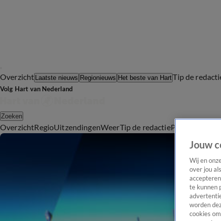
Overzicht
Tip de redacti
Laatste nieuws
Regionieuws
Het beste van Hart
Volg Hart van Nederland
Zoeken
Overzicht
Regio
Uitzendingen
Weer
Tip de redactie
Panel
Video's
Jouw c
Wij en onz
over jou al
accepteren
te kunnen 
advertentie
worden dez
cookies om 