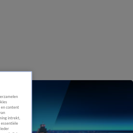
 verzamelen
okies
 en content
van
ing intrekt,
 essentiële
 ieder