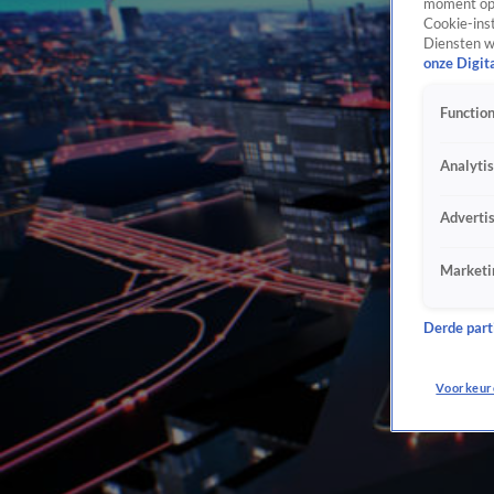
moment opn
Cookie-inst
Diensten w
onze Digit
Function
Analyti
Adverti
Marketi
Derde parti
Voorkeur