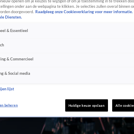
ieuw openen om je keuzes te wijzigen of om je toestemming in te trekken door
ellingen onder aan de webpagina te klikken. Je selecties zullen overal binnen o
orden doorgevoerd.
Raadpleeg onze Cookieverklaring voor meer informatie.
ale Diensten.
eel & Essentieel
sch
sing & Commercieel
ng & Social media
jen lijst
en beheren
Huidige keuze opslaan
Alle cookie