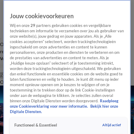
Jouw cookievoorkeuren
Wij en onze
29
partners gebruiken cookies en vergelijkbare
technieken om informatie te verzamelen over jou als gebruiker van
onze website(s), jouw gedrag en jouw apparaten. Als je „Alle
cookies accepteren” selecteert, worden trackingtechnologieën
Overzicht
Tip de
Laatste nieuws
Regionieuws
Het beste van Hart
ingeschakeld om onze advertenties en content te kunnen
redactie
personaliseren, onze producten en diensten te verbeteren en om
de prestaties van advertenties en content te meten. Als je
Volg Hart van Nederland
„Huidige keuze opslaan” selecteert of je toestemming intrekt,
worden deze trackingtechnologieën uitgeschakeld. We gebruiken
dan enkel functionele en essentiële cookies om de website goed te
Zoeken
laten functioneren en veilig te houden. Je kunt dit menu op ieder
Overzicht
Regio
Uitzendingen
Weer
Tip de redactie
Panel
Video's
moment opnieuw openen om je keuzes te wijzigen of om je
toestemming in te trekken door op de link Cookie-instellingen
onder aan de webpagina te klikken. Je selecties zullen overal
binnen onze Digitale Diensten worden doorgevoerd.
Raadpleeg
onze Cookieverklaring voor meer informatie.
Bekijk hier onze
Digitale Diensten.
Altijd actief
Functioneel & Essentieel