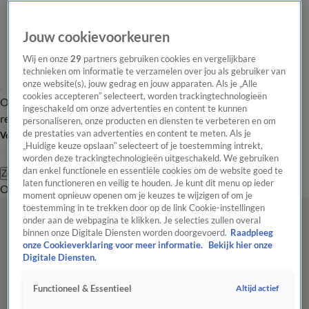
Jouw cookievoorkeuren
Wij en onze
29
partners gebruiken cookies en vergelijkbare
technieken om informatie te verzamelen over jou als gebruiker van
onze website(s), jouw gedrag en jouw apparaten. Als je „Alle
cookies accepteren” selecteert, worden trackingtechnologieën
Overzicht
Tip de
Laatste nieuws
Regionieuws
Het beste van Hart
ingeschakeld om onze advertenties en content te kunnen
redactie
personaliseren, onze producten en diensten te verbeteren en om
de prestaties van advertenties en content te meten. Als je
Volg Hart van Nederland
„Huidige keuze opslaan” selecteert of je toestemming intrekt,
worden deze trackingtechnologieën uitgeschakeld. We gebruiken
dan enkel functionele en essentiële cookies om de website goed te
Zoeken
laten functioneren en veilig te houden. Je kunt dit menu op ieder
Overzicht
Regio
Uitzendingen
Weer
Tip de redactie
Panel
Video's
moment opnieuw openen om je keuzes te wijzigen of om je
toestemming in te trekken door op de link Cookie-instellingen
onder aan de webpagina te klikken. Je selecties zullen overal
binnen onze Digitale Diensten worden doorgevoerd.
Raadpleeg
onze Cookieverklaring voor meer informatie.
Bekijk hier onze
Digitale Diensten.
Altijd actief
Functioneel & Essentieel