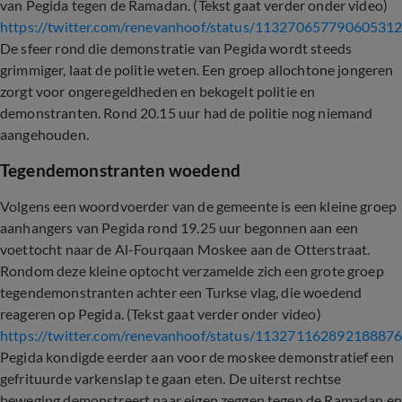
van Pegida tegen de Ramadan. (Tekst gaat verder onder video)
https://twitter.com/renevanhoof/status/11327065779060531
De sfeer rond die demonstratie van Pegida wordt steeds
grimmiger, laat de politie weten. Een groep allochtone jongeren
zorgt voor ongeregeldheden en bekogelt politie en
demonstranten. Rond 20.15 uur had de politie nog niemand
aangehouden.
Tegendemonstranten woedend
Volgens een woordvoerder van de gemeente is een kleine groep
aanhangers van Pegida rond 19.25 uur begonnen aan een
voettocht naar de Al-Fourqaan Moskee aan de Otterstraat.
Rondom deze kleine optocht verzamelde zich een grote groep
tegendemonstranten achter een Turkse vlag, die woedend
reageren op Pegida. (Tekst gaat verder onder video)
https://twitter.com/renevanhoof/status/11327116289218887
Pegida kondigde eerder aan voor de moskee demonstratief een
gefrituurde varkenslap te gaan eten. De uiterst rechtse
beweging demonstreert naar eigen zeggen tegen de Ramadan en