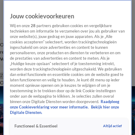
Jouw cookievoorkeuren
Wij en onze
28
partners gebruiken cookies en vergelijkbare
technieken om informatie te verzamelen over jou als gebruiker van
onze website(s), jouw gedrag en jouw apparaten. Als je „Alle
cookies accepteren” selecteert, worden trackingtechnologieën
Overzicht
Tip de
Laatste nieuws
Regionieuws
Het beste van Hart
ingeschakeld om onze advertenties en content te kunnen
redactie
personaliseren, onze producten en diensten te verbeteren en om
de prestaties van advertenties en content te meten. Als je
Volg Hart van Nederland
„Huidige keuze opslaan” selecteert of je toestemming intrekt,
worden deze trackingtechnologieën uitgeschakeld. We gebruiken
dan enkel functionele en essentiële cookies om de website goed te
Zoeken
laten functioneren en veilig te houden. Je kunt dit menu op ieder
Overzicht
Regio
Uitzendingen
Weer
Tip de redactie
Panel
Video's
moment opnieuw openen om je keuzes te wijzigen of om je
toestemming in te trekken door op de link Cookie-instellingen
onder aan de webpagina te klikken. Je selecties zullen overal
binnen onze Digitale Diensten worden doorgevoerd.
Raadpleeg
onze Cookieverklaring voor meer informatie.
Bekijk hier onze
Digitale Diensten.
Altijd actief
Functioneel & Essentieel