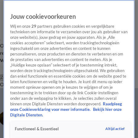
Jouw cookievoorkeuren
Wij en onze
29
partners gebruiken cookies en vergelijkbare
technieken om informatie te verzamelen over jou als gebruiker van
onze website(s), jouw gedrag en jouw apparaten. Als je „Alle
cookies accepteren” selecteert, worden trackingtechnologieën
Overzicht
Tip de
Laatste nieuws
Regionieuws
Het beste van Hart
ingeschakeld om onze advertenties en content te kunnen
redactie
personaliseren, onze producten en diensten te verbeteren en om
de prestaties van advertenties en content te meten. Als je
Volg Hart van Nederland
„Huidige keuze opslaan” selecteert of je toestemming intrekt,
worden deze trackingtechnologieën uitgeschakeld. We gebruiken
dan enkel functionele en essentiële cookies om de website goed te
Zoeken
laten functioneren en veilig te houden. Je kunt dit menu op ieder
Overzicht
Regio
Uitzendingen
Weer
Tip de redactie
Panel
Video's
moment opnieuw openen om je keuzes te wijzigen of om je
toestemming in te trekken door op de link Cookie-instellingen
onder aan de webpagina te klikken. Je selecties zullen overal
binnen onze Digitale Diensten worden doorgevoerd.
Raadpleeg
onze Cookieverklaring voor meer informatie.
Bekijk hier onze
Digitale Diensten.
Altijd actief
Functioneel & Essentieel