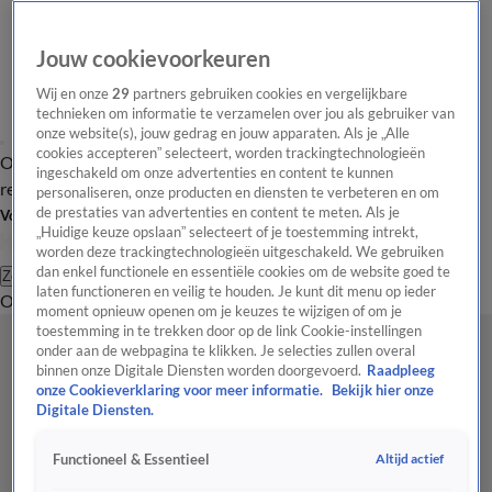
Jouw cookievoorkeuren
Wij en onze
29
partners gebruiken cookies en vergelijkbare
technieken om informatie te verzamelen over jou als gebruiker van
onze website(s), jouw gedrag en jouw apparaten. Als je „Alle
cookies accepteren” selecteert, worden trackingtechnologieën
Overzicht
Tip de
Laatste nieuws
Regionieuws
Het beste van Hart
ingeschakeld om onze advertenties en content te kunnen
redactie
personaliseren, onze producten en diensten te verbeteren en om
de prestaties van advertenties en content te meten. Als je
Volg Hart van Nederland
„Huidige keuze opslaan” selecteert of je toestemming intrekt,
worden deze trackingtechnologieën uitgeschakeld. We gebruiken
dan enkel functionele en essentiële cookies om de website goed te
Zoeken
laten functioneren en veilig te houden. Je kunt dit menu op ieder
Overzicht
Regio
Uitzendingen
Weer
Tip de redactie
Panel
Video's
moment opnieuw openen om je keuzes te wijzigen of om je
toestemming in te trekken door op de link Cookie-instellingen
onder aan de webpagina te klikken. Je selecties zullen overal
binnen onze Digitale Diensten worden doorgevoerd.
Raadpleeg
onze Cookieverklaring voor meer informatie.
Bekijk hier onze
Digitale Diensten.
Altijd actief
Functioneel & Essentieel