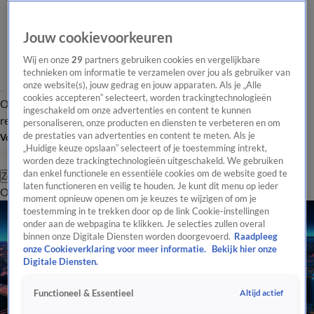
Jouw cookievoorkeuren
Wij en onze
29
partners gebruiken cookies en vergelijkbare
technieken om informatie te verzamelen over jou als gebruiker van
onze website(s), jouw gedrag en jouw apparaten. Als je „Alle
cookies accepteren” selecteert, worden trackingtechnologieën
Overzicht
Tip de
Laatste nieuws
Regionieuws
Het beste van Hart
ingeschakeld om onze advertenties en content te kunnen
redactie
personaliseren, onze producten en diensten te verbeteren en om
de prestaties van advertenties en content te meten. Als je
Volg Hart van Nederland
„Huidige keuze opslaan” selecteert of je toestemming intrekt,
worden deze trackingtechnologieën uitgeschakeld. We gebruiken
dan enkel functionele en essentiële cookies om de website goed te
Zoeken
laten functioneren en veilig te houden. Je kunt dit menu op ieder
Overzicht
Regio
Uitzendingen
Weer
Tip de redactie
Panel
Video's
moment opnieuw openen om je keuzes te wijzigen of om je
toestemming in te trekken door op de link Cookie-instellingen
onder aan de webpagina te klikken. Je selecties zullen overal
binnen onze Digitale Diensten worden doorgevoerd.
Raadpleeg
onze Cookieverklaring voor meer informatie.
Bekijk hier onze
Digitale Diensten.
Altijd actief
Functioneel & Essentieel