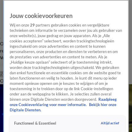
Jouw cookievoorkeuren
Wij en onze
29
partners gebruiken cookies en vergelijkbare
technieken om informatie te verzamelen over jou als gebruiker van
onze website(s), jouw gedrag en jouw apparaten. Als je „Alle
cookies accepteren” selecteert, worden trackingtechnologieën
Overzicht
Tip de
Laatste nieuws
Regionieuws
Het beste van Hart
ingeschakeld om onze advertenties en content te kunnen
redactie
personaliseren, onze producten en diensten te verbeteren en om
de prestaties van advertenties en content te meten. Als je
Volg Hart van Nederland
„Huidige keuze opslaan” selecteert of je toestemming intrekt,
worden deze trackingtechnologieën uitgeschakeld. We gebruiken
dan enkel functionele en essentiële cookies om de website goed te
Zoeken
laten functioneren en veilig te houden. Je kunt dit menu op ieder
Overzicht
Regio
Uitzendingen
Weer
Tip de redactie
Panel
Video's
moment opnieuw openen om je keuzes te wijzigen of om je
toestemming in te trekken door op de link Cookie-instellingen
onder aan de webpagina te klikken. Je selecties zullen overal
binnen onze Digitale Diensten worden doorgevoerd.
Raadpleeg
onze Cookieverklaring voor meer informatie.
Bekijk hier onze
Digitale Diensten.
Altijd actief
Functioneel & Essentieel