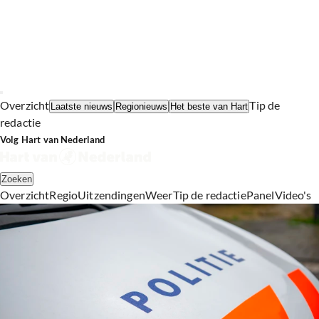
Overzicht
Tip de
Laatste nieuws
Regionieuws
Het beste van Hart
redactie
Volg Hart van Nederland
Zoeken
Overzicht
Regio
Uitzendingen
Weer
Tip de redactie
Panel
Video's