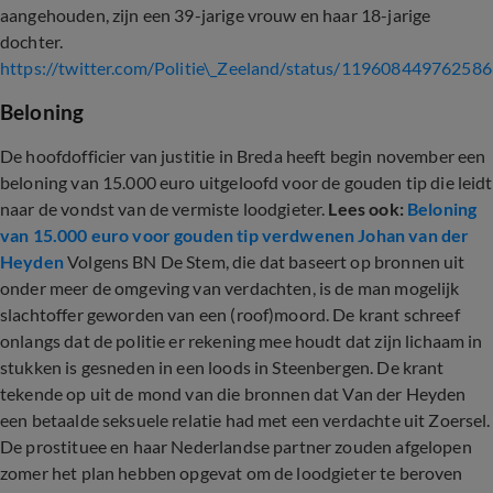
aangehouden, zijn een 39-jarige vrouw en haar 18-jarige
dochter.
https://twitter.com/Politie\_Zeeland/status/11960844976258
Beloning
De hoofdofficier van justitie in Breda heeft begin november een
beloning van 15.000 euro uitgeloofd voor de gouden tip die leidt
naar de vondst van de vermiste loodgieter.
Lees ook:
Beloning
van 15.000 euro voor gouden tip verdwenen Johan van der
Heyden
Volgens BN De Stem, die dat baseert op bronnen uit
onder meer de omgeving van verdachten, is de man mogelijk
slachtoffer geworden van een (roof)moord. De krant schreef
onlangs dat de politie er rekening mee houdt dat zijn lichaam in
stukken is gesneden in een loods in Steenbergen. De krant
tekende op uit de mond van die bronnen dat Van der Heyden
een betaalde seksuele relatie had met een verdachte uit Zoersel.
De prostituee en haar Nederlandse partner zouden afgelopen
zomer het plan hebben opgevat om de loodgieter te beroven