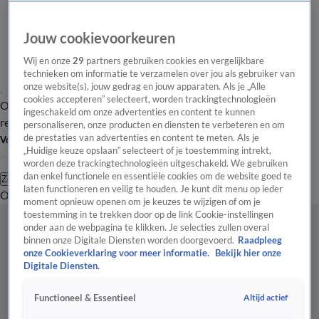
Jouw cookievoorkeuren
Wij en onze
29
partners gebruiken cookies en vergelijkbare
technieken om informatie te verzamelen over jou als gebruiker van
onze website(s), jouw gedrag en jouw apparaten. Als je „Alle
cookies accepteren” selecteert, worden trackingtechnologieën
Overzicht
Tip de
Laatste nieuws
Regionieuws
Het beste van Hart
ingeschakeld om onze advertenties en content te kunnen
redactie
personaliseren, onze producten en diensten te verbeteren en om
de prestaties van advertenties en content te meten. Als je
Volg Hart van Nederland
„Huidige keuze opslaan” selecteert of je toestemming intrekt,
worden deze trackingtechnologieën uitgeschakeld. We gebruiken
dan enkel functionele en essentiële cookies om de website goed te
Zoeken
laten functioneren en veilig te houden. Je kunt dit menu op ieder
Overzicht
Regio
Uitzendingen
Weer
Tip de redactie
Panel
Video's
moment opnieuw openen om je keuzes te wijzigen of om je
toestemming in te trekken door op de link Cookie-instellingen
onder aan de webpagina te klikken. Je selecties zullen overal
binnen onze Digitale Diensten worden doorgevoerd.
Raadpleeg
onze Cookieverklaring voor meer informatie.
Bekijk hier onze
Digitale Diensten.
Altijd actief
Functioneel & Essentieel