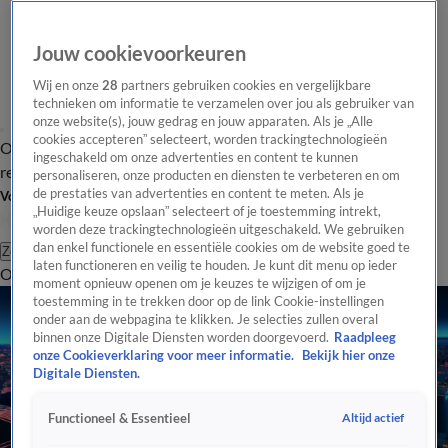
Jouw cookievoorkeuren
Wij en onze
28
partners gebruiken cookies en vergelijkbare
technieken om informatie te verzamelen over jou als gebruiker van
onze website(s), jouw gedrag en jouw apparaten. Als je „Alle
cookies accepteren” selecteert, worden trackingtechnologieën
Overzicht
Tip de
Laatste nieuws
Regionieuws
Het beste van Hart
ingeschakeld om onze advertenties en content te kunnen
redactie
personaliseren, onze producten en diensten te verbeteren en om
de prestaties van advertenties en content te meten. Als je
Volg Hart van Nederland
„Huidige keuze opslaan” selecteert of je toestemming intrekt,
worden deze trackingtechnologieën uitgeschakeld. We gebruiken
dan enkel functionele en essentiële cookies om de website goed te
Zoeken
laten functioneren en veilig te houden. Je kunt dit menu op ieder
Overzicht
Regio
Uitzendingen
Weer
Tip de redactie
Panel
Video's
moment opnieuw openen om je keuzes te wijzigen of om je
toestemming in te trekken door op de link Cookie-instellingen
onder aan de webpagina te klikken. Je selecties zullen overal
binnen onze Digitale Diensten worden doorgevoerd.
Raadpleeg
onze Cookieverklaring voor meer informatie.
Bekijk hier onze
Digitale Diensten.
Altijd actief
Functioneel & Essentieel