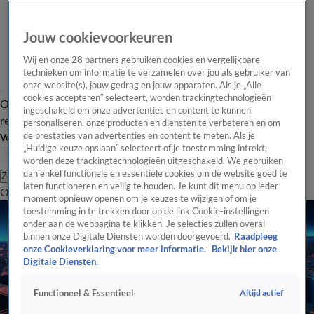
Jouw cookievoorkeuren
Wij en onze
28
partners gebruiken cookies en vergelijkbare
technieken om informatie te verzamelen over jou als gebruiker van
onze website(s), jouw gedrag en jouw apparaten. Als je „Alle
cookies accepteren” selecteert, worden trackingtechnologieën
Overzicht
Tip de
Laatste nieuws
Regionieuws
Het beste van Hart
ingeschakeld om onze advertenties en content te kunnen
redactie
personaliseren, onze producten en diensten te verbeteren en om
de prestaties van advertenties en content te meten. Als je
Volg Hart van Nederland
„Huidige keuze opslaan” selecteert of je toestemming intrekt,
worden deze trackingtechnologieën uitgeschakeld. We gebruiken
dan enkel functionele en essentiële cookies om de website goed te
Zoeken
laten functioneren en veilig te houden. Je kunt dit menu op ieder
Overzicht
Regio
Uitzendingen
Weer
Tip de redactie
Panel
Video's
moment opnieuw openen om je keuzes te wijzigen of om je
toestemming in te trekken door op de link Cookie-instellingen
onder aan de webpagina te klikken. Je selecties zullen overal
binnen onze Digitale Diensten worden doorgevoerd.
Raadpleeg
onze Cookieverklaring voor meer informatie.
Bekijk hier onze
Digitale Diensten.
Altijd actief
Functioneel & Essentieel