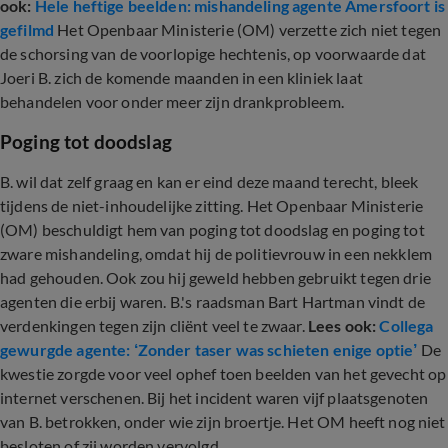
ook:
Hele heftige beelden: mishandeling agente Amersfoort is
gefilmd
Het Openbaar Ministerie (OM) verzette zich niet tegen
de schorsing van de voorlopige hechtenis, op voorwaarde dat
Joeri B. zich de komende maanden in een kliniek laat
behandelen voor onder meer zijn drankprobleem.
Poging tot doodslag
B. wil dat zelf graag en kan er eind deze maand terecht, bleek
tijdens de niet-inhoudelijke zitting. Het Openbaar Ministerie
(OM) beschuldigt hem van poging tot doodslag en poging tot
zware mishandeling, omdat hij de politievrouw in een nekklem
had gehouden. Ook zou hij geweld hebben gebruikt tegen drie
agenten die erbij waren. B.'s raadsman Bart Hartman vindt de
verdenkingen tegen zijn cliënt veel te zwaar.
Lees ook:
Collega
gewurgde agente: ‘Zonder taser was schieten enige optie’
De
kwestie zorgde voor veel ophef toen beelden van het gevecht op
internet verschenen. Bij het incident waren vijf plaatsgenoten
van B. betrokken, onder wie zijn broertje. Het OM heeft nog niet
besloten of zij worden vervolgd.